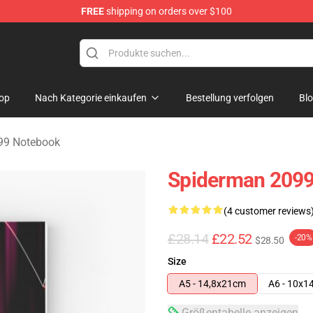
FREE
shipping on orders over $100
erchandise Shop
op
Nach Kategorie einkaufen
Bestellung verfolgen
Bl
99 Notebook
Spiderman 2099
(4 customer reviews
£28.14
£22.52
-20%
$28.50
Size
A5 - 14,8x21cm
A6 - 10x1
Größentabelle anzeigen