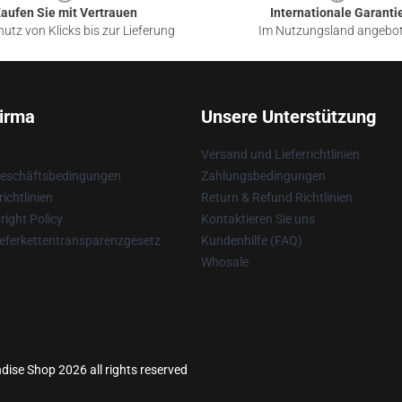
aufen Sie mit Vertrauen
Internationale Garanti
utz von Klicks bis zur Lieferung
Im Nutzungsland angebo
irma
Unsere Unterstützung
Versand und Lieferrichtlinien
Geschäftsbedingungen
Zahlungsbedingungen
ichtlinien
Return & Refund Richtlinien
ight Policy
Kontaktieren Sie uns
eferkettentransparenzgesetz
Kundenhilfe (FAQ)
Whosale
ise Shop 2026 all rights reserved