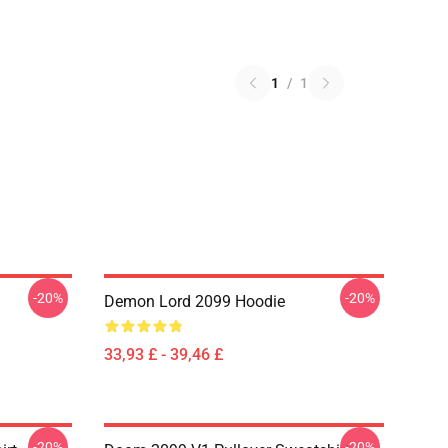
1
/
1
-20%
-20%
Demon Lord 2099 Hoodie
33,93 £ - 39,46 £
-20%
-20%