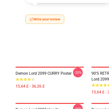
Write your review
-20%
Demon Lord 2099 CURRY Poster
90'S RET
Lord 2099
15,64 £ - 36,26 £
15,64 £ - 
-20%