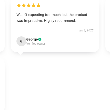
Wasn't expecting too much, but the product
was impressive. Highly recommend.
Jan 3, 2025
George
G
Verified owner