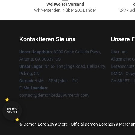
Weltweiter Versand
K
Wir versenden in über 200 Länder
24/7 Sch
Kontaktieren Sie uns
Unsere F
Unser Hauptbüro
: 8200 Cobb Galleria Pkwy,
Über uns
Atlanta, GA 30339, US
Allgemeine 
Unser Lager
: Nr. 62 Tonglinge Road, Beiliu City,
Datenschutzr
Peking, CN
DMCA - Copyr
Geruch
: 9AM – 5PM (Mon – Fri)
CA SB657: Li
E-Mail senden
:
contact@demonlord2099merch.com
UNLOCK
10% OFF
© Demon Lord 2099 Store - Official Demon Lord 2099 Merchand