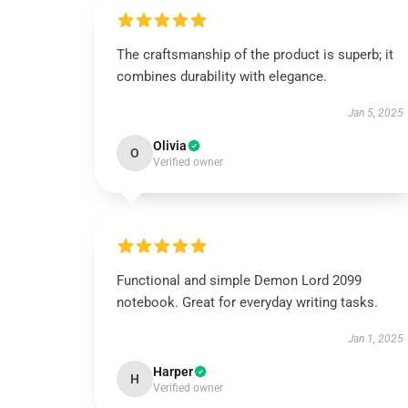
The craftsmanship of the product is superb; it
combines durability with elegance.
Jan 5, 2025
Olivia
O
Verified owner
Functional and simple Demon Lord 2099
notebook. Great for everyday writing tasks.
Jan 1, 2025
Harper
H
Verified owner