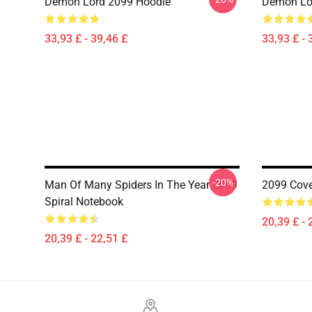
Demon Lord 2099 Hoodie
Demon Lo
33,93 £ - 39,46 £
33,93 £ - 
-20%
Man Of Many Spiders In The Year 2099
2099 Cove
Spiral Notebook
20,39 £ - 
20,39 £ - 22,51 £
Footer