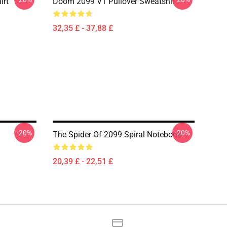
irt
Doom 2099 V1 Pullover Sweatshirt
32,35 £ - 37,88 £
-20%
-20%
The Spider Of 2099 Spiral Notebook
20,39 £ - 22,51 £