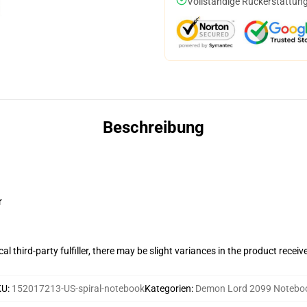
Vollständige Rückerstattung
Beschreibung
r
al third-party fulfiller, there may be slight variances in the product receiv
KU
:
152017213-US-spiral-notebook
Kategorien
:
Demon Lord 2099 Notebo