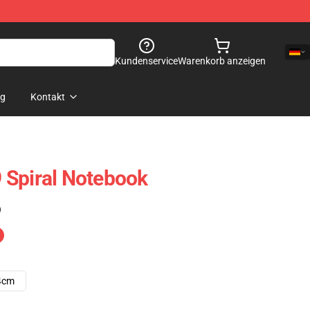
Kundenservice
Warenkorb anzeigen
og
Kontakt
 Spiral Notebook
)
4cm