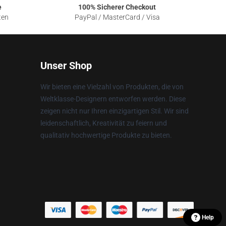
e
100% Sicherer Checkout
ten
PayPal / MasterCard / Visa
Unser Shop
Wir bieten eine Vielzahl von Produkten, die von
Weltklasse-Designern entworfen werden. Diese
zeigen nicht nur Ihren einzigartigen Stil. Wir sind
leidenschaftlich, Kreativität zu feiern und
qualitativ hochwertige Produkte zu bieten.
Help