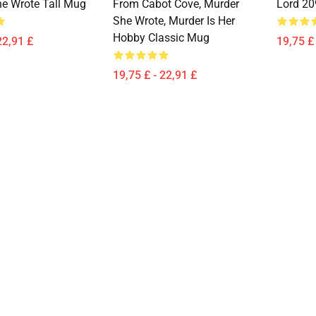
he Wrote Tall Mug
From Cabot Cove, Murder
Lord 20
She Wrote, Murder Is Her
Hobby Classic Mug
22,91 £
19,75 £ 
19,75 £ - 22,91 £