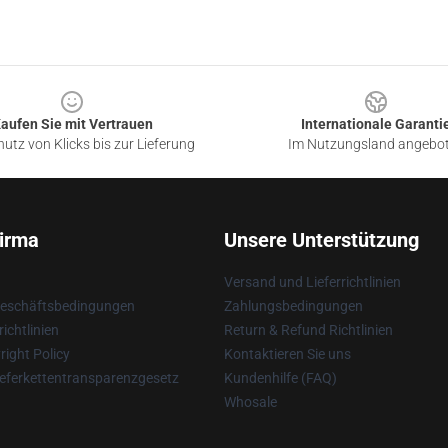
aufen Sie mit Vertrauen
Internationale Garanti
utz von Klicks bis zur Lieferung
Im Nutzungsland angebo
irma
Unsere Unterstützung
Versand und Lieferrichtlinien
Geschäftsbedingungen
Zahlungsbedingungen
ichtlinien
Return & Refund Richtlinien
ight Policy
Kontaktieren Sie uns
eferkettentransparenzgesetz
Kundenhilfe (FAQ)
Whosale