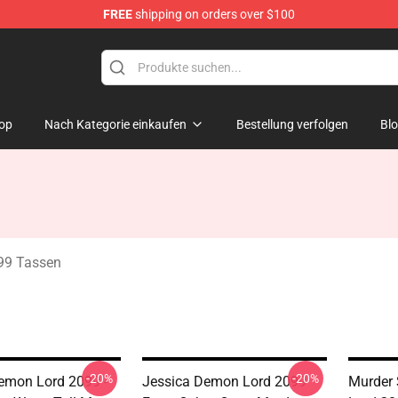
FREE
shipping on orders over $100
erchandise Shop
op
Nach Kategorie einkaufen
Bestellung verfolgen
Bl
99 Tassen
-20%
-20%
emon Lord 2099 -
Jessica Demon Lord 2099
Murder 