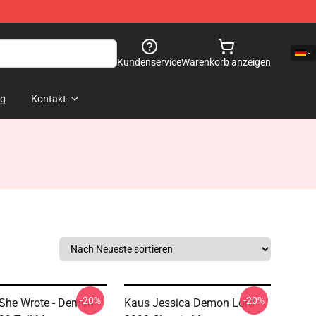
Kundenservice
Warenkorb anzeigen
og
Kontakt
-20%
-20%
She Wrote - Demon
Kaus Jessica Demon Lord