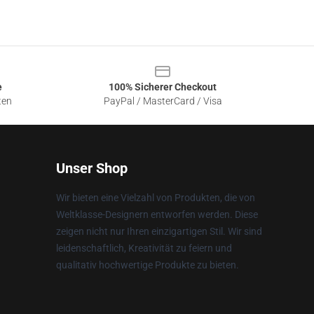
e
100% Sicherer Checkout
ten
PayPal / MasterCard / Visa
Unser Shop
Wir bieten eine Vielzahl von Produkten, die von
Weltklasse-Designern entworfen werden. Diese
zeigen nicht nur Ihren einzigartigen Stil. Wir sind
leidenschaftlich, Kreativität zu feiern und
qualitativ hochwertige Produkte zu bieten.