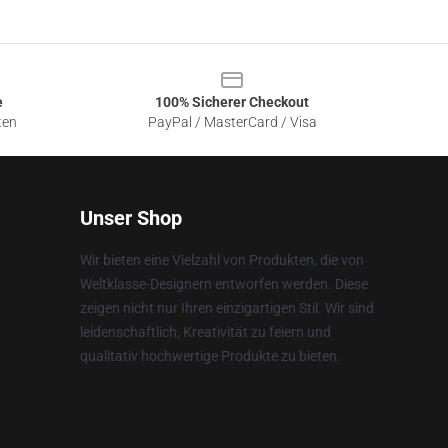
e
100% Sicherer Checkout
ten
PayPal / MasterCard / Visa
Unser Shop
Wir bieten eine Vielzahl von Produkten, die von
Weltklasse-Designern entworfen werden. Diese
zeigen nicht nur Ihren einzigartigen Stil. Wir sind
leidenschaftlich, Kreativität zu feiern und
qualitativ hochwertige Produkte zu bieten.