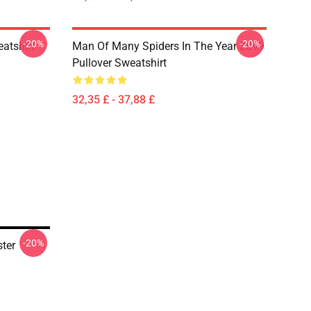
-20%
-20%
atshirt
Man Of Many Spiders In The Year 2099
Pullover Sweatshirt
32,35 £ - 37,88 £
-20%
ter