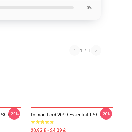
0%
1
/
1
-20%
-20%
Shirt
Demon Lord 2099 Essential T-Shirt
20,93 £ - 24,09 £