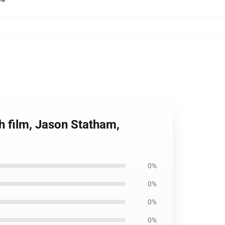
h film, Jason Statham,
0%
0%
0%
0%