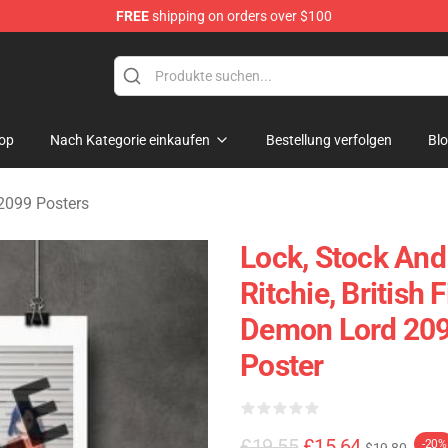
FREE
shipping on orders over $100
erchandise Shop
op
Nach Kategorie einkaufen
Bestellung verfolgen
Bl
2099 Posters
Lock, Stock And
Ritchie, British
Demon Lord 2099
Poster
£19.55
£15.64
-20%