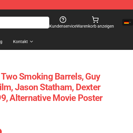
Kundenservice
Warenkorb anzeigen
og
Kontakt
 Two Smoking Barrels, Guy
 Film, Jason Statham, Dexter
, Alternative Movie Poster