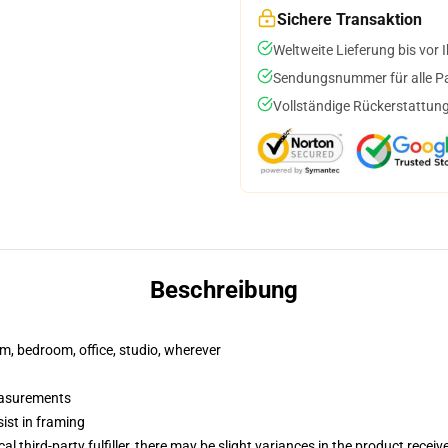
Sichere Transaktion
Weltweite Lieferung bis vor I
Sendungsnummer für alle Pak
Vollständige Rückerstattung
Beschreibung
rm, bedroom, office, studio, wherever
measurements
ist in framing
al third-party fulfiller, there may be slight variances in the product receiv