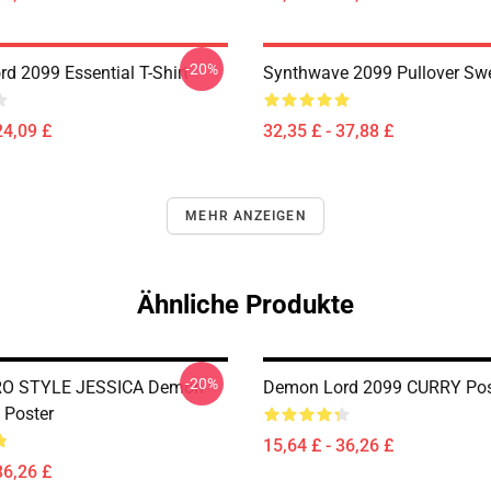
-20%
d 2099 Essential T-Shirt
Synthwave 2099 Pullover Swe
24,09 £
32,35 £ - 37,88 £
MEHR ANZEIGEN
Ähnliche Produkte
-20%
RO STYLE JESSICA Demon
Demon Lord 2099 CURRY Pos
 Poster
15,64 £ - 36,26 £
36,26 £