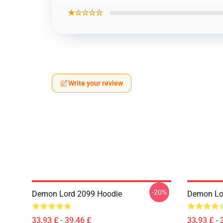
★☆☆☆☆
Write your review
-20%
Demon Lord 2099 Hoodie
Demon Lo
33,93 £ - 39,46 £
33,93 £ - 