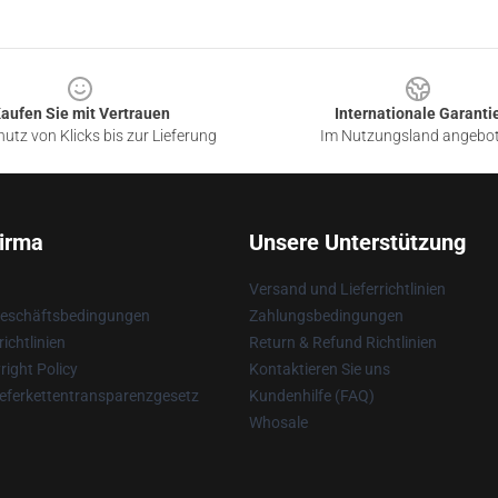
aufen Sie mit Vertrauen
Internationale Garanti
utz von Klicks bis zur Lieferung
Im Nutzungsland angebo
irma
Unsere Unterstützung
Versand und Lieferrichtlinien
Geschäftsbedingungen
Zahlungsbedingungen
ichtlinien
Return & Refund Richtlinien
ight Policy
Kontaktieren Sie uns
eferkettentransparenzgesetz
Kundenhilfe (FAQ)
Whosale