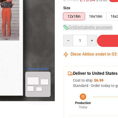
$19.80
Size
12x18in
16x16in
16x
Größentabelle anzeigen
Quantity
Diese Aktion endet in
03
blank template
Deliver to United States
Cost to ship:
$6.99
Standard - Order today to g
Production
Today