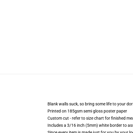
Blank walls suck, so bring some life to your do
Printed on 185gsm semi gloss poster paper
Custom cut - refer to size chart for finished 
Includes a 3/16 inch (5mm) white border to ass
Since every item is made just for you by your loc