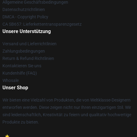
Allgemeine Geschäftsbedingungen
Datenschutzrichtlinien
DMCA - Copyright Policy
CA SB657: Lieferkettentransparenzgesetz
Unsere Unterstützung
Versand und Lieferrichtlinien
Zahlungsbedingungen
Return & Refund Richtlinien
Kontaktieren Sie uns
Kundenhilfe (FAQ)
Whosale
Unser Shop
Wir bieten eine Vielzahl von Produkten, die von Weltklasse-Designern
entworfen werden. Diese zeigen nicht nur Ihren einzigartigen Stil. Wir
sind leidenschaftlich, Kreativität zu feiern und qualitativ hochwertige
Produkte zu bieten.