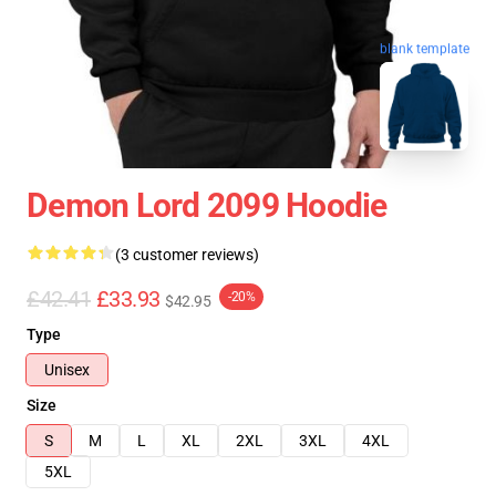
blank template
Demon Lord 2099 Hoodie
(3 customer reviews)
£42.41
£33.93
-20%
$42.95
Type
Unisex
Size
S
M
L
XL
2XL
3XL
4XL
5XL