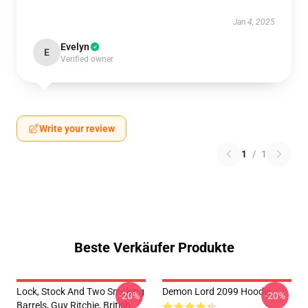
Jan 4, 2025
Evelyn
E
Verified owner
Write your review
1
/
1
Beste Verkäufer Produkte
Lock, Stock And Two Smoking
Demon Lord 2099 Hoodie
-20%
-20%
Barrels, Guy Ritchie, British