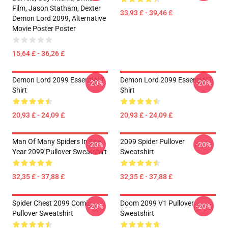
Film, Jason Statham, Dexter
33,93 £ - 39,46 £
Demon Lord 2099, Alternative
Movie Poster Poster
15,64 £ - 36,26 £
Demon Lord 2099 Essential T-
Demon Lord 2099 Essential T-
-20%
-20%
Shirt
Shirt
20,93 £ - 24,09 £
20,93 £ - 24,09 £
Man Of Many Spiders In The
2099 Spider Pullover
-20%
-20%
Year 2099 Pullover Sweatshirt
Sweatshirt
32,35 £ - 37,88 £
32,35 £ - 37,88 £
Spider Chest 2099 Comic
Doom 2099 V1 Pullover
-20%
-20%
Pullover Sweatshirt
Sweatshirt