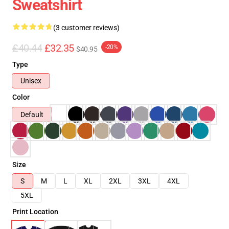
Sweatshirt
(3 customer reviews)
£40.44
£32.35
-20%
$40.95
Type
Unisex
Color
Default
Size
S
M
L
XL
2XL
3XL
4XL
5XL
Print Location