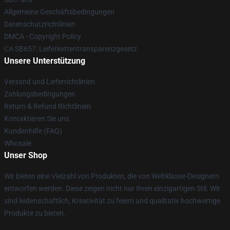
Allgemeine Geschäftsbedingungen
Datenschutzrichtlinien
DMCA - Copyright Policy
CA SB657: Lieferkettentransparenzgesetz
Unsere Unterstützung
Versand und Lieferrichtlinien
Zahlungsbedingungen
Return & Refund Richtlinien
Kontaktieren Sie uns
Kundenhilfe (FAQ)
Whosale
Unser Shop
Wir bieten eine Vielzahl von Produkten, die von Weltklasse-Designern
entworfen werden. Diese zeigen nicht nur Ihren einzigartigen Stil. Wir
sind leidenschaftlich, Kreativität zu feiern und qualitativ hochwertige
Produkte zu bieten.