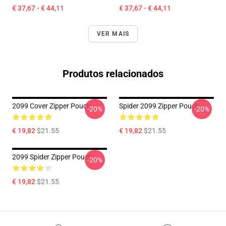
€ 37,67 - € 44,11
€ 37,67 - € 44,11
VER MAIS
Produtos relacionados
2099 Cover Zipper Pouch
Spider 2099 Zipper Pouch
-20%
-20%
€ 19,82
$21.55
€ 19,82
$21.55
2099 Spider Zipper Pouch
-20%
€ 19,82
$21.55
Footer