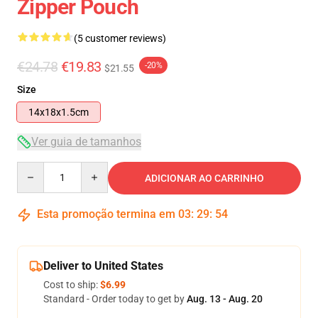
Zipper Pouch
(5 customer reviews)
€24.78
€19.83
-20%
$21.55
Size
14x18x1.5cm
Ver guia de tamanhos
Quantity
ADICIONAR AO CARRINHO
Esta promoção termina em
03
:
29
:
53
Deliver to United States
Cost to ship:
$6.99
Standard - Order today to get by
Aug. 13 - Aug. 20