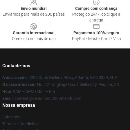
Envio mundial
Compre com confiança
Enviamos para mais de 200 países
Protegido 24/7, do clique à
entrega
Garantia internacional
Pagamento 100% seguro
Oferecido no país de uso
PayPal / MasterCard / Visa
Contacte-nos
A nossa sede
: 8200 Cobb Galleria Pkwy, Atlanta, GA 30339, EUA
O nosso armazém
: No. 62 Tonglinge Road, Beiliu City, Pequim, CN
Hour
: 9AM – 5PM (Mon – Fri)
Email
: contact@demonlord2099merch.com
Nossa empresa
Sobre nós
Termos e Condições