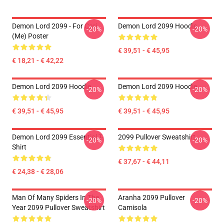
Demon Lord 2099 - For Cari
Demon Lord 2099 Hoodie
-20%
-20%
(me) Poster
€ 39,51 - € 45,95
€ 18,21 - € 42,22
Demon Lord 2099 Hoodie
Demon Lord 2099 Hoodie
-20%
-20%
€ 39,51 - € 45,95
€ 39,51 - € 45,95
Demon Lord 2099 Essential T-
2099 Pullover Sweatshirt
-20%
-20%
Shirt
€ 37,67 - € 44,11
€ 24,38 - € 28,06
Man Of Many Spiders In The
Aranha 2099 Pullover
-20%
-20%
Year 2099 Pullover Sweatshirt
Camisola