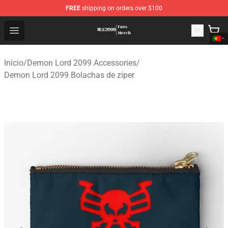
FREE
shipping on orders over $100
Demon Lord 2099 Store - Official Demon Lord 2099 Mer
Open menu
Início
/
Demon Lord 2099 Accessories
/
Demon Lord 2099 Bolachas de zíper