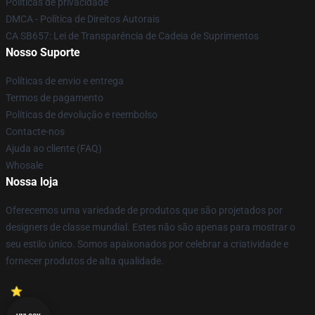
Políticas de privacidade
DMCA - Política de Direitos Autorais
CA SB657: Lei de Transparência de Cadeia de Suprimentos
Nosso Suporte
Políticas de envio e entrega
Termos de pagamento
Políticas de devolução e reembolso
Contacte-nos
Ajuda ao cliente (FAQ)
Whosale
Nossa loja
Oferecemos uma variedade de produtos que são projetados por
designers de classe mundial. Estes não são apenas para mostrar o
seu estilo único. Somos apaixonados por celebrar a criatividade e
fornecer produtos de alta qualidade.