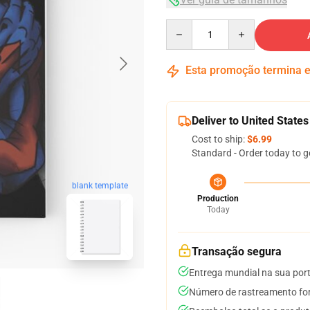
Quantity
Esta promoção termina
Deliver to United States
Cost to ship:
$6.99
Standard - Order today to g
blank template
Production
Today
Transação segura
Entrega mundial na sua por
Número de rastreamento for