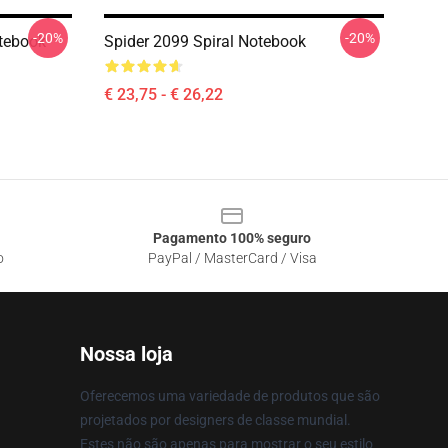
-20%
-20%
otebook
Spider 2099 Spiral Notebook
€ 23,75 - € 26,22
Pagamento 100% seguro
o
PayPal / MasterCard / Visa
Nossa loja
Oferecemos uma variedade de produtos que são
projetados por designers de classe mundial.
Estes não são apenas para mostrar o seu estilo