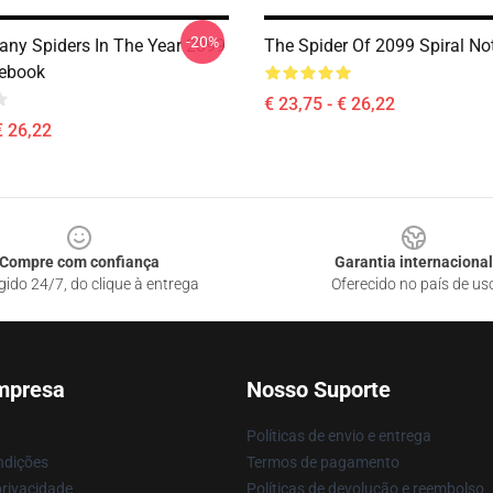
-20%
ny Spiders In The Year 2099
The Spider Of 2099 Spiral N
tebook
€ 23,75 - € 26,22
€ 26,22
Compre com confiança
Garantia internacional
gido 24/7, do clique à entrega
Oferecido no país de us
mpresa
Nosso Suporte
Políticas de envio e entrega
ndições
Termos de pagamento
privacidade
Políticas de devolução e reembolso