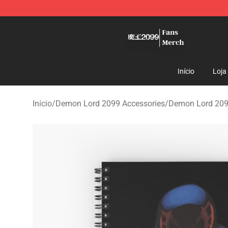
Demon Lord 2099 Store - Official Demon Lord 2099 M
Início
Loja
Início
/
Demon Lord 2099 Accessories
/
Demon Lord 209