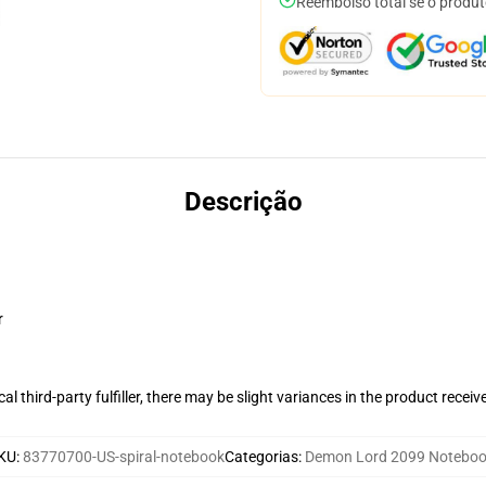
Reembolso total se o produt
Descrição
r
al third-party fulfiller, there may be slight variances in the product receiv
KU
:
83770700-US-spiral-notebook
Categorias
:
Demon Lord 2099 Notebo