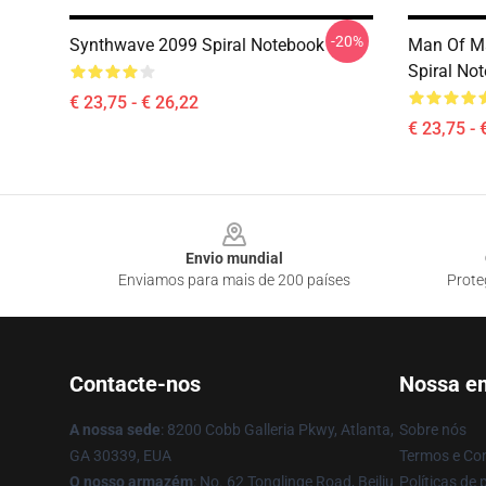
-20%
Synthwave 2099 Spiral Notebook
Man Of Ma
Spiral No
€ 23,75 - € 26,22
€ 23,75 - 
Footer
Envio mundial
Enviamos para mais de 200 países
Prote
Contacte-nos
Nossa e
A nossa sede
: 8200 Cobb Galleria Pkwy, Atlanta,
Sobre nós
GA 30339, EUA
Termos e Co
O nosso armazém
: No. 62 Tonglinge Road, Beiliu
Políticas de 