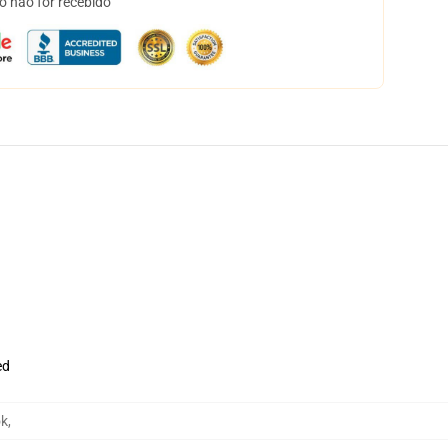
o não for recebido
ed
ok
,