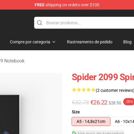
FREE
shipping on orders over $100
erchandise Shop
Compre por categoria
Rastreamento de pedido
Blog
9 Notebook
Spider 2099 Spi
(2 customer reviews
€32.78
€26.22
-20%
$28.50
Size
A5 - 14,8x21cm
A6 - 10x1
Ver guia de tamanhos