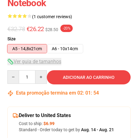
Notebook
(1 customer reviews)
€32.78
€26.22
-20%
$28.50
Size
A5 - 14,8x21cm
A6 - 10x14cm
Ver guia de tamanhos
Quantity
ADICIONAR AO CARRINHO
Esta promoção termina em
02
:
01
:
53
Deliver to United States
Cost to ship:
$6.99
Standard - Order today to get by
Aug. 14 - Aug. 21