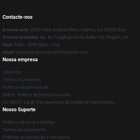
Contacte-nos
A nossa sede
: 8200 Cobb Galleria Pkwy, Atlanta, GA 30339, EUA
O nosso armazém
: No. 62 Tonglinge Road, Beiliu City, Pequim, CN
Hour
: 9AM – 5PM (Mon – Fri)
Email
: contact@demonlord2099merch.com
Nossa empresa
Sobre nós
Termos e Condições
Políticas de privacidade
DMCA - Política de Direitos Autorais
CA SB657: Lei de Transparência de Cadeia de Suprimentos
Nosso Suporte
Políticas de envio e entrega
Termos de pagamento
Políticas de devolução e reembolso