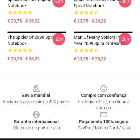
-20%
-20%
Notebook
Spiral Notebook
€ 23,75 - € 26,22
€ 23,75 - € 26,22
The Spider Of 2099 Spiral
Man Of Many Spiders In The
-20%
-20%
Notebook
Year 2099 Spiral Notebook
€ 23,75 - € 26,22
€ 23,75 - € 26,22
Footer
Envio mundial
Compre com confiança
Enviamos para mais de 200 países
Protegido 24/7, do clique à
entrega
Garantia internacional
Pagamento 100% seguro
Oferecido no país de uso
PayPal / MasterCard / Visa