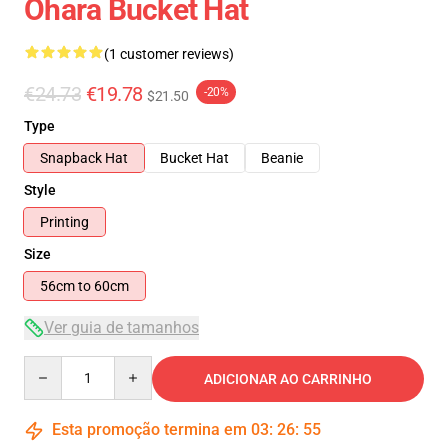
Ohara Bucket Hat
(1 customer reviews)
€24.73
€19.78
-20%
$21.50
Type
Snapback Hat
Bucket Hat
Beanie
Style
Printing
Size
56cm to 60cm
Ver guia de tamanhos
Quantity
ADICIONAR AO CARRINHO
Esta promoção termina em
03
:
26
:
55