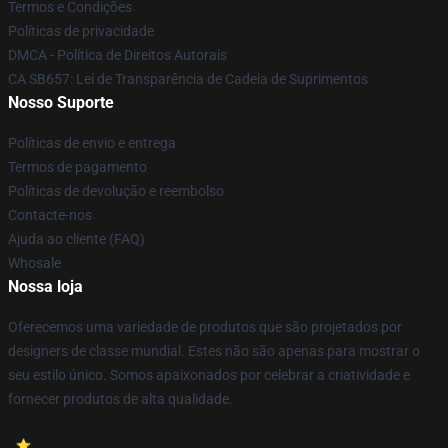
Termos e Condições
Políticas de privacidade
DMCA - Política de Direitos Autorais
CA SB657: Lei de Transparência de Cadeia de Suprimentos
Nosso Suporte
Políticas de envio e entrega
Termos de pagamento
Políticas de devolução e reembolso
Contacte-nos
Ajuda ao cliente (FAQ)
Whosale
Nossa loja
Oferecemos uma variedade de produtos que são projetados por
designers de classe mundial. Estes não são apenas para mostrar o
seu estilo único. Somos apaixonados por celebrar a criatividade e
fornecer produtos de alta qualidade.