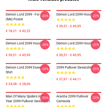
Demon Lord 2099 - For Cari
Demon Lord 2099 Hoodie
-20%
-20%
(me) Poster
€ 39,51 - € 45,95
€ 18,21 - € 42,22
Demon Lord 2099 Hoodie
Demon Lord 2099 Hoodie
-20%
-20%
€ 39,51 - € 45,95
€ 39,51 - € 45,95
Demon Lord 2099 Essential T-
2099 Pullover Sweatshirt
-20%
-20%
Shirt
€ 37,67 - € 44,11
€ 24,38 - € 28,06
Man Of Many Spiders In The
Aranha 2099 Pullover
-20%
-20%
Year 2099 Pullover Sweatshirt
Camisola