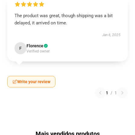
The product was great, though shipping was a bit
delayed, it arrived on time.
Jan 6, 2025
Florence
F
Verified owner
Write your review
1
/
1
Mais vendidos produtos