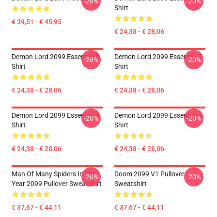
-20%
-20%
Shirt
€ 39,51 - € 45,95
€ 24,38 - € 28,06
Demon Lord 2099 Essential T-
Demon Lord 2099 Essential T-
-20%
-20%
Shirt
Shirt
€ 24,38 - € 28,06
€ 24,38 - € 28,06
Demon Lord 2099 Essential T-
Demon Lord 2099 Essential T-
-20%
-20%
Shirt
Shirt
€ 24,38 - € 28,06
€ 24,38 - € 28,06
Man Of Many Spiders In The
Doom 2099 V1 Pullover
-20%
-20%
Year 2099 Pullover Sweatshirt
Sweatshirt
€ 37,67 - € 44,11
€ 37,67 - € 44,11