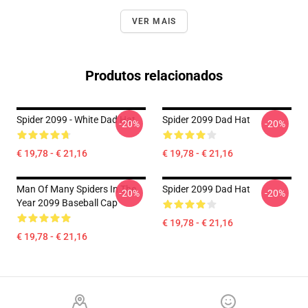
VER MAIS
Produtos relacionados
Spider 2099 - White Dad Hat
Spider 2099 Dad Hat
-20%
-20%
€ 19,78 - € 21,16
€ 19,78 - € 21,16
Man Of Many Spiders In The
Spider 2099 Dad Hat
-20%
-20%
Year 2099 Baseball Cap
€ 19,78 - € 21,16
€ 19,78 - € 21,16
Footer