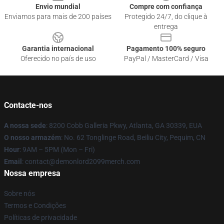
Envio mundial
Compre com confiança
Enviamos para mais de 200 países
Protegido 24/7, do clique à
entrega
Garantia internacional
Pagamento 100% seguro
Oferecido no país de uso
PayPal / MasterCard / Visa
Contacte-nos
A nossa sede
: 8200 Cobb Galleria Pkwy, Atlanta, GA 30339, EUA
O nosso armazém
: No. 62 Tonglinge Road, Beiliu City, Pequim, CN
Hour
: 9AM – 5PM (Mon – Fri)
Email
: contact@demonlord2099merch.com
Nossa empresa
Sobre nós
Termos e Condições
Políticas de privacidade