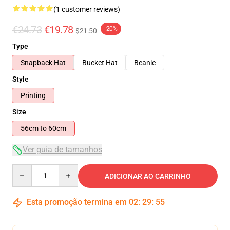
(1 customer reviews)
€24.73
€19.78
-20%
$21.50
Type
Snapback Hat
Bucket Hat
Beanie
Style
Printing
Size
56cm to 60cm
Ver guia de tamanhos
Quantity
ADICIONAR AO CARRINHO
Esta promoção termina em
02
:
29
:
55