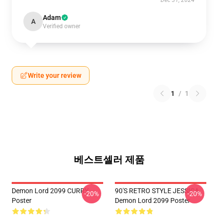
Dec 31, 2024
Adam
A
Verified owner
Write your review
1
/
1
베스트셀러 제품
Demon Lord 2099 CURRY
90'S RETRO STYLE JESSICA
-20%
-20%
Poster
Demon Lord 2099 Poster