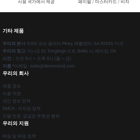
사용 국가에서 제공
페이팔 / 마스터카드 / 비자
기타 제품
우리의 본사
: 8200 코브 갤러리 Pkwy, 애틀랜타, GA 30339, 미국
우리의 창고
: 아니오 62 Tonglinge 도로, Beiliu 시, 베이징, CN
시간 :
: 오전 9시 ~ 오후 5시 (월 ~ 금)
이름 *
이메일 : sales@demonlord.com
우리의 회사
제품 정보
이용 약관
개인 정보 정책
DMCA - 저작권 정책
모델 번호: 공급망 투명성 행위
우리의 지원
배송 및 배송 정책