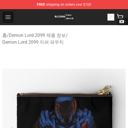
FREE
shipping on orders over $100
Demon Lord 2099 Store - Official Demon Lord 2099 Mer
Open menu
홈
/
Demon Lord 2099 제품 정보
/
Demon Lord 2099 지퍼 파우치