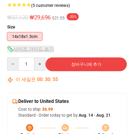
(5 customer reviews)
₩37,120
₩29,696
-20%
$21.55
Size
14x18x1.5cm
사이즈 가이드 보기
Quantity
장바구니에 추가
이 세일은
00
:
30
:
54
Deliver to United States
Cost to ship:
$6.99
Standard - Order today to get by
Aug. 14 - Aug. 21