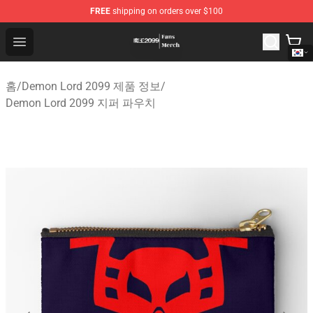
FREE
shipping on orders over $100
Demon Lord 2099 Store - Official Demon Lord 2099 Mer
Open menu
홈
/
Demon Lord 2099 제품 정보
/
Demon Lord 2099 지퍼 파우치