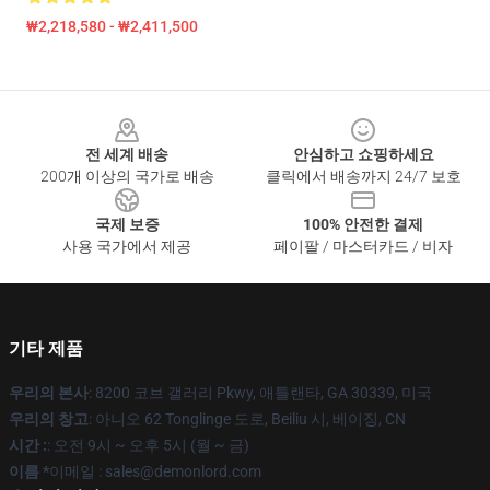
₩2,218,580 - ₩2,411,500
Footer
전 세계 배송
안심하고 쇼핑하세요
200개 이상의 국가로 배송
클릭에서 배송까지 24/7 보호
국제 보증
100% 안전한 결제
사용 국가에서 제공
페이팔 / 마스터카드 / 비자
기타 제품
우리의 본사
: 8200 코브 갤러리 Pkwy, 애틀랜타, GA 30339, 미국
우리의 창고
: 아니오 62 Tonglinge 도로, Beiliu 시, 베이징, CN
시간 :
: 오전 9시 ~ 오후 5시 (월 ~ 금)
이름 *
이메일 : sales@demonlord.com