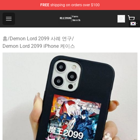
FREE
shipping on orders over $100
Demon Lord 2099 Store - Official Demon Lord 2099 Mer
Open menu
홈
/
Demon Lord 2099 사례 연구
/
Demon Lord 2099 iPhone 케이스