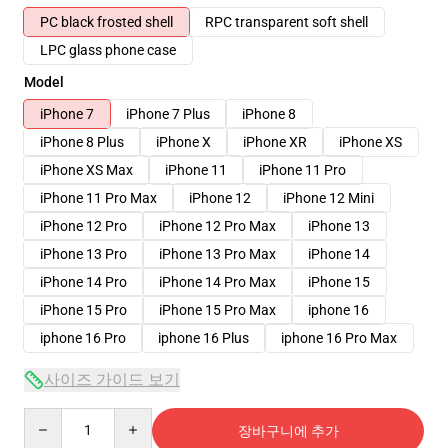
PC black frosted shell
RPC transparent soft shell
LPC glass phone case
Model
iPhone 7
iPhone 7 Plus
iPhone 8
iPhone 8 Plus
iPhone X
iPhone XR
iPhone XS
iPhone XS Max
iPhone 11
iPhone 11 Pro
iPhone 11 Pro Max
iPhone 12
iPhone 12 Mini
iPhone 12 Pro
iPhone 12 Pro Max
iPhone 13
iPhone 13 Pro
iPhone 13 Pro Max
iPhone 14
iPhone 14 Pro
iPhone 14 Pro Max
iPhone 15
iPhone 15 Pro
iPhone 15 Pro Max
iphone 16
iphone 16 Pro
iphone 16 Plus
iphone 16 Pro Max
사이즈 가이드 보기
Quantity
장바구니에 추가