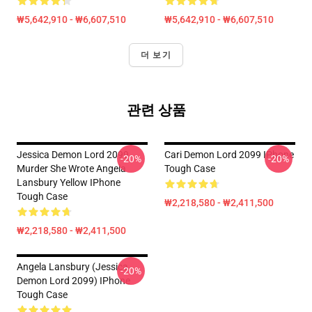
₩5,642,910 - ₩6,607,510
₩5,642,910 - ₩6,607,510
더 보기
관련 상품
Jessica Demon Lord 2099
Cari Demon Lord 2099 IPhone
-20%
-20%
Murder She Wrote Angela
Tough Case
Lansbury Yellow IPhone
Tough Case
₩2,218,580 - ₩2,411,500
₩2,218,580 - ₩2,411,500
Angela Lansbury (Jessica
-20%
Demon Lord 2099) IPhone
Tough Case