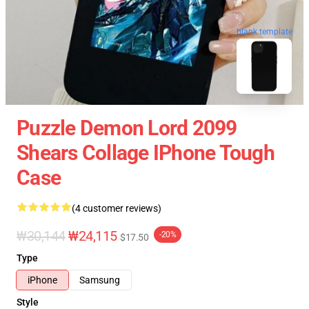
blank template
Puzzle Demon Lord 2099
Shears Collage IPhone Tough
Case
(4 customer reviews)
₩30,144
₩24,115
-20%
$17.50
Type
iPhone
Samsung
Style