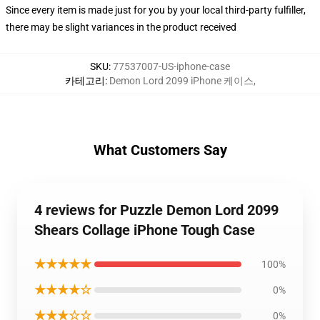
Since every item is made just for you by your local third-party fulfiller,
there may be slight variances in the product received
SKU
:
77537007-US-iphone-case
카테고리
:
Demon Lord 2099 iPhone 케이스
,
What Customers Say
4 reviews for Puzzle Demon Lord 2099
Shears Collage iPhone Tough Case
★★★★★
100%
★★★★☆
0%
★★★☆☆
0%