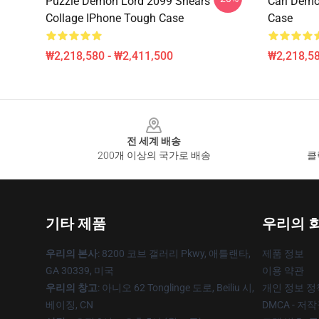
Puzzle Demon Lord 2099 Shears
Cari Demo
Collage IPhone Tough Case
Case
₩2,218,580 - ₩2,411,500
₩2,218,58
Footer
전 세계 배송
200개 이상의 국가로 배송
클
기타 제품
우리의 
우리의 본사
: 8200 코브 갤러리 Pkwy, 애틀랜타,
제품 정보
GA 30339, 미국
이용 약관
우리의 창고
: 아니오 62 Tonglinge 도로, Beiliu 시,
개인 정보 정
베이징, CN
DMCA - 저