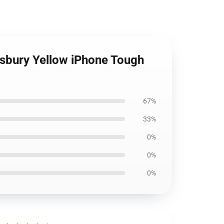
sbury Yellow iPhone Tough
67%
33%
0%
0%
0%