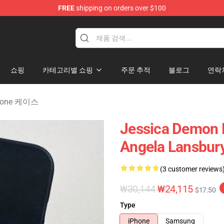
FREE
shipping on orders over $100
erchandise Shop
쇼핑
카테고리별 쇼핑
주문 추적
블로그
연락
Phone 케이스
Jessica Demon 
Angela Lansbur
(3 customer reviews
₩30,144
₩24,115
$17.50
Type
iPhone
Samsung