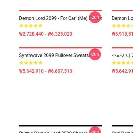
-20%
Demon Lord 2099 - For Cari (me) Poster
Demon Lo
₩2,728,440 - ₩6,325,020
₩5,918,51
-20%
Synthwave 2099 Pullover Sweatshirt
스파이더 2
₩5,642,910 - ₩6,607,510
₩5,642,91
-20%