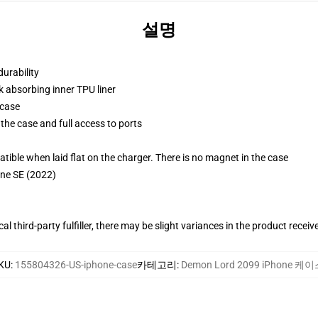
설명
durability
k absorbing inner TPU liner
 case
the case and full access to ports
g
le when laid flat on the charger. There is no magnet in the case
one SE (2022)
al third-party fulfiller, there may be slight variances in the product receiv
KU
:
155804326-US-iphone-case
카테고리
:
Demon Lord 2099 iPhone 케