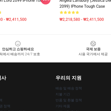
n Lord 2099 IPhone Tough
Angela Lansbury (Jessica D
2099) IPhone Tough Case
0 - ₩2,411,500
₩2,218,580 - ₩2,411,500
안심하고 쇼핑하세요
국제 보증
릭에서 배송까지 24/7 보호
사용 국가에서 제공
회사
우리의 지원
배송 및 배송 정책
지불 기간
책
반품 및 환불 정책
작권 정책
기타 제품