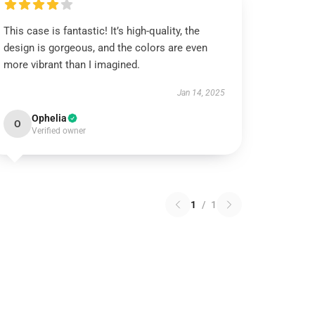
This case is fantastic! It’s high-quality, the
design is gorgeous, and the colors are even
more vibrant than I imagined.
Jan 14, 2025
Ophelia
O
Verified owner
1
/
1