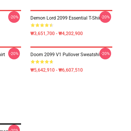
-20%
-20%
Demon Lord 2099 Essential T-Shirt
₩3,651,700 - ₩4,202,900
-20%
-20%
irt
Doom 2099 V1 Pullover Sweatshirt
₩5,642,910 - ₩6,607,510
-20%