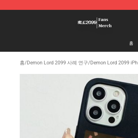
Demon Lord 2099 Store - Official Demon Lord 2099 M
홈
홈
/
Demon Lord 2099 사례 연구
/
Demon Lord 2099 i