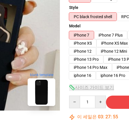
Style
PC black frosted shell
RPC 
Model
iPhone 7
iPhone 7 Plus
iPhone XS
iPhone XS Max
iPhone 12
iPhone 12 Mini
iPhone 13 Pro
iPhone 13 
iPhone 14 Pro Max
iPhone
blank template
iphone 16
iphone 16 Pro
사이즈 가이드 보기
Quantity
이 세일은
03
:
27
:
54