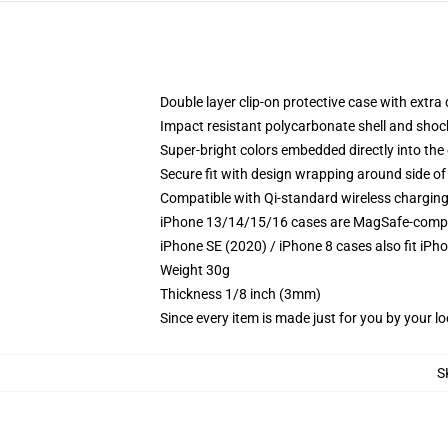
Double layer clip-on protective case with extra 
Impact resistant polycarbonate shell and shoc
Super-bright colors embedded directly into the
Secure fit with design wrapping around side of 
Compatible with Qi-standard wireless chargin
iPhone 13/14/15/16 cases are MagSafe-compatib
iPhone SE (2020) / iPhone 8 cases also fit iPh
Weight 30g
Thickness 1/8 inch (3mm)
Since every item is made just for you by your loc
S