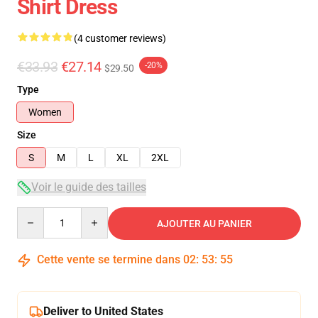
Shirt Dress
(4 customer reviews)
€33.93
€27.14
-20%
$29.50
Type
Women
Size
S
M
L
XL
2XL
Voir le guide des tailles
Quantity
AJOUTER AU PANIER
Cette vente se termine dans
02
:
53
:
54
Deliver to United States