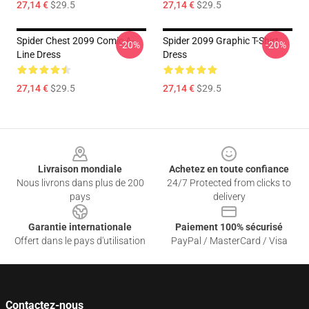
27,14 €
$29.5
27,14 €
$29.5
Spider Chest 2099 Comic A-
Spider 2099 Graphic T-Shirt
-20%
-20%
Line Dress
Dress
27,14 €
$29.5
27,14 €
$29.5
Footer
Livraison mondiale
Achetez en toute confiance
Nous livrons dans plus de 200
24/7 Protected from clicks to
pays
delivery
Garantie internationale
Paiement 100% sécurisé
Offert dans le pays d'utilisation
PayPal / MasterCard / Visa
Contactez-nous