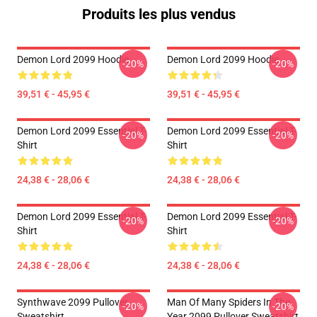
Produits les plus vendus
Demon Lord 2099 Hoodie
Demon Lord 2099 Hoodie
-20%
-20%
39,51 € - 45,95 €
39,51 € - 45,95 €
Demon Lord 2099 Essential T-
Demon Lord 2099 Essential T-
-20%
-20%
Shirt
Shirt
24,38 € - 28,06 €
24,38 € - 28,06 €
Demon Lord 2099 Essential T-
Demon Lord 2099 Essential T-
-20%
-20%
Shirt
Shirt
24,38 € - 28,06 €
24,38 € - 28,06 €
Synthwave 2099 Pullover
Man Of Many Spiders In The
-20%
-20%
Sweatshirt
Year 2099 Pullover Sweatshirt