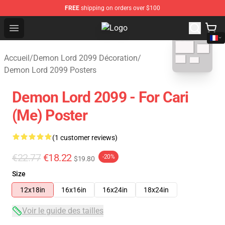
FREE
shipping on orders over $100
Open menu
Demon Lord 2099 Store - Official
blank template
Accueil
/
Demon Lord 2099 Décoration
/
Demon Lord 2099 Posters
Demon Lord 2099 - For Cari
(me) Poster
(1 customer reviews)
€22.77
€18.22
-20%
$19.80
Size
12x18in
16x16in
16x24in
18x24in
Voir le guide des tailles