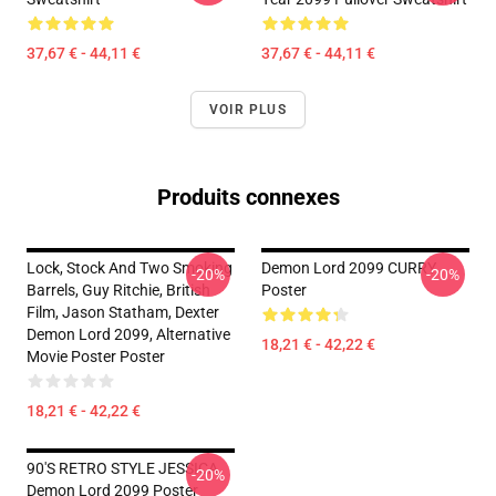
37,67 € - 44,11 €
37,67 € - 44,11 €
VOIR PLUS
Produits connexes
Lock, Stock And Two Smoking
Demon Lord 2099 CURRY
-20%
-20%
Barrels, Guy Ritchie, British
Poster
Film, Jason Statham, Dexter
Demon Lord 2099, Alternative
18,21 € - 42,22 €
Movie Poster Poster
18,21 € - 42,22 €
90'S RETRO STYLE JESSICA
-20%
Demon Lord 2099 Poster