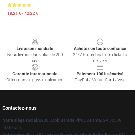
18,21 € - 42,22 €
Footer
Livraison mondiale
Achetez en toute confiance
Nous livrons dans plus de 200
24/7 Protected from clicks to
pays
delivery
Garantie internationale
Paiement 100% sécurisé
Offert dans le pays d'utilisation
PayPal / MasterCard / Visa
Contactez-nous
Notre siège social
: 8200 Cobb Galleria Pkwy, Atlanta, GA 30339,
États-Unis
Notre entrepôt
: No 62, chemin Tonglinge, ville de Beiliu, Beijing, CN