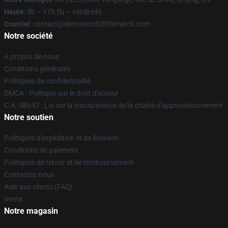
Heure
: 9h – 17h (lu – vendredi)
Courriel
: contact@demonlord2099merch.com
Notre société
À propos de nous
Conditions générales
Politiques de confidentialité
DMCA - Politique sur le droit d'auteur
C.A. SB657 : Loi sur la transparence de la chaîne d'approvisionnement
Notre soutien
Politiques d'expédition et de livraison
Conditions de paiement
Politiques de retour et de remboursement
Contactez-nous
Aide aux clients (FAQ)
Vente
Notre magasin