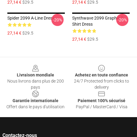
27,14 €
$29.5
27,14 €
$29.5
Spider 2099 A-Line Dress
Synthwave 2099 Graphic T-
-20%
-20%
Shirt Dress
27,14 €
$29.5
27,14 €
$29.5
Footer
Livraison mondiale
Achetez en toute confiance
Nous livrons dans plus de 200
24/7 Protected from clicks to
pays
delivery
Garantie internationale
Paiement 100% sécurisé
Offert dans le pays d'utilisation
PayPal / MasterCard / Visa
Contactez-nous