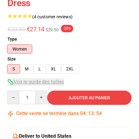
Dress
(4 customer reviews)
€33.93
€27.14
-20%
$29.50
Type
Women
Size
S
M
L
XL
2XL
Voir le guide des tailles
Quantity
AJOUTER AU PANIER
Cette vente se termine dans
04
:
13
:
54
Deliver to United States