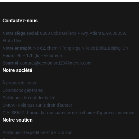
Contactez-nous
Notre siège social
: 8200 Cobb Galleria Pkwy, Atlanta, GA 30339,
États-Unis
Notre entrepôt
: No 62, chemin Tonglinge, ville de Beiliu, Beijing, CN
Heure
: 9h – 17h (lu – vendredi)
Courriel
: contact@demonlord2099merch.com
Notre société
À propos de nous
Conditions générales
Politiques de confidentialité
DMCA - Politique sur le droit d'auteur
C.A. SB657 : Loi sur la transparence de la chaîne d'approvisionnement
Notre soutien
Politiques d'expédition et de livraison