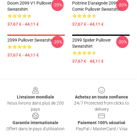
Doom 2099 V1 Pullover
Poitrine D'araignée 2099
-20%
-20%
Sweatshirt
Comic Pullover Sweatshirt
37,67 € - 44,11 €
37,67 € - 44,11 €
2099 Pullover Sweatshirt
2099 Spider Pullover
-20%
-20%
Sweatshirt
37,67 € - 44,11 €
37,67 € - 44,11 €
Footer
Livraison mondiale
Achetez en toute confiance
Nous livrons dans plus de 200
24/7 Protected from clicks to
pays
delivery
Garantie internationale
Paiement 100% sécurisé
Offert dans le pays d'utilisation
PayPal / MasterCard / Visa