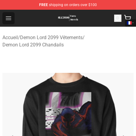
FREE
shipping on orders over $100
Demon Lord 2099 Store - Official Demon Lord 2099 Mer
Open menu
Accueil
/
Demon Lord 2099 Vêtements
/
Demon Lord 2099 Chandails