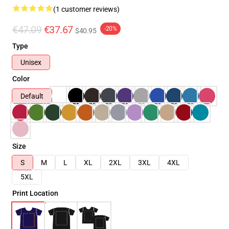
(1 customer reviews)
€47.09
€37.67
-20%
$40.95
Type
Unisex
Color
Default
Size
S
M
L
XL
2XL
3XL
4XL
5XL
Print Location