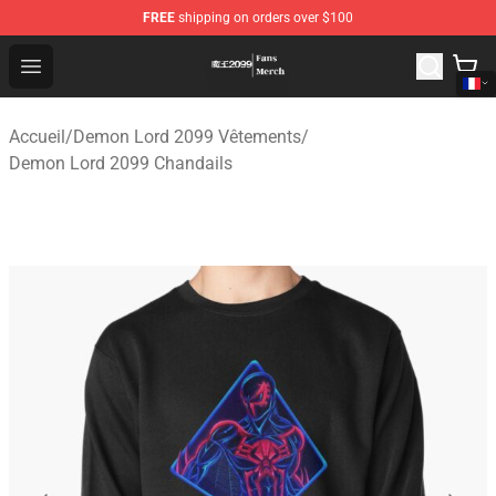
FREE
shipping on orders over $100
Demon Lord 2099 Store - Official Demon Lord 2099 Mer
Open menu
Accueil
/
Demon Lord 2099 Vêtements
/
Demon Lord 2099 Chandails