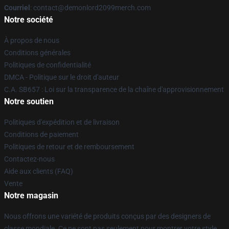
Courriel
: contact@demonlord2099merch.com
Notre société
À propos de nous
Conditions générales
Politiques de confidentialité
DMCA - Politique sur le droit d'auteur
C.A. SB657 : Loi sur la transparence de la chaîne d'approvisionnement
Notre soutien
Politiques d'expédition et de livraison
Conditions de paiement
Politiques de retour et de remboursement
Contactez-nous
Aide aux clients (FAQ)
Vente
Notre magasin
Nous offrons une variété de produits conçus par des designers de
classe mondiale. Ce ne sont pas seulement pour montrer votre style