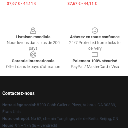
37,67 € - 44,11 €
37,67 € - 44,11 €
Footer
Livraison mondiale
Achetez en toute confiance
Nous livrons dans plus de 200
24/7 Protected from clicks to
pays
delivery
Garantie internationale
Paiement 100% sécurisé
Offert dans le pays d'utilisation
PayPal / MasterCard / Visa
Contactez-nous
Notre siège social
: 8200 Cobb Galleria Pkwy, Atlanta, GA 30339,
États-Unis
Notre entrepôt
: No 62, chemin Tonglinge, ville de Beiliu, Beijing, CN
Heure
: 9h – 17h (lu – vendredi)