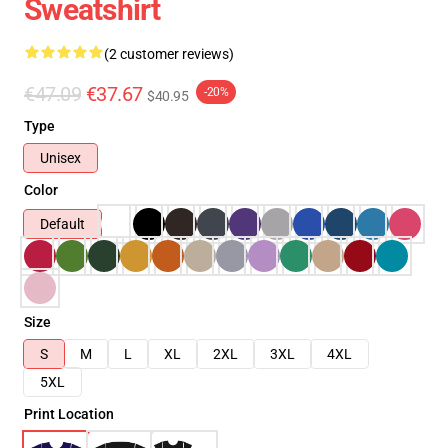
Sweatshirt
(2 customer reviews)
€47.09
€37.67
-20%
$40.95
Type
Unisex
Color
Default
Size
S
M
L
XL
2XL
3XL
4XL
5XL
Print Location