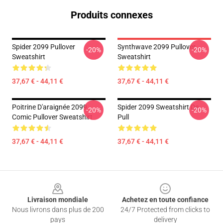
Produits connexes
Spider 2099 Pullover
Synthwave 2099 Pullover
-20%
-20%
Sweatshirt
Sweatshirt
37,67 € - 44,11 €
37,67 € - 44,11 €
Poitrine D'araignée 2099
Spider 2099 Sweatshirt De
-20%
-20%
Comic Pullover Sweatshirt
Pull
37,67 € - 44,11 €
37,67 € - 44,11 €
Footer
Livraison mondiale
Achetez en toute confiance
Nous livrons dans plus de 200
24/7 Protected from clicks to
pays
delivery