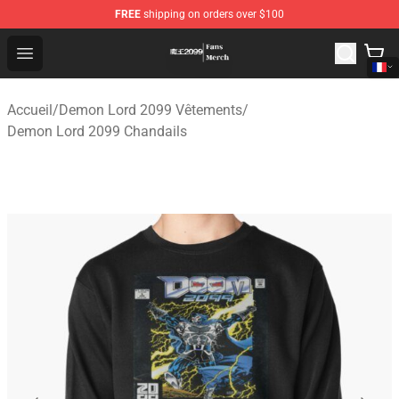
FREE
shipping on orders over $100
Demon Lord 2099 Store - Official Demon Lord 2099 Mer
Open menu
Accueil
/
Demon Lord 2099 Vêtements
/
Demon Lord 2099 Chandails