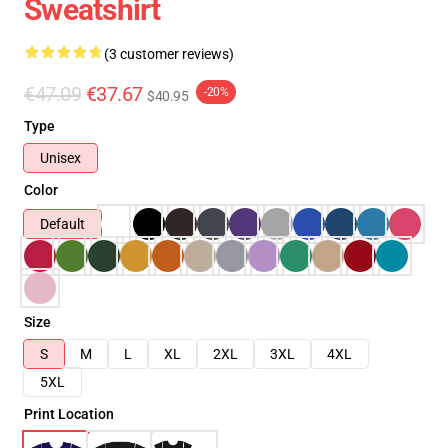
Sweatshirt
(3 customer reviews)
€47.09
€37.67
-20%
$40.95
Type
Unisex
Color
Default
Size
S
M
L
XL
2XL
3XL
4XL
5XL
Print Location