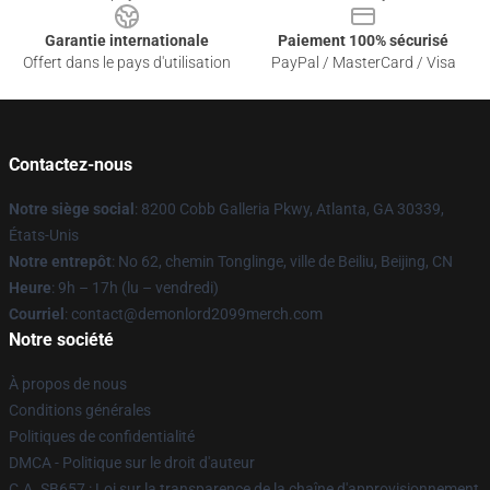
Garantie internationale
Paiement 100% sécurisé
Offert dans le pays d'utilisation
PayPal / MasterCard / Visa
Contactez-nous
Notre siège social
: 8200 Cobb Galleria Pkwy, Atlanta, GA 30339,
États-Unis
Notre entrepôt
: No 62, chemin Tonglinge, ville de Beiliu, Beijing, CN
Heure
: 9h – 17h (lu – vendredi)
Courriel
: contact@demonlord2099merch.com
Notre société
À propos de nous
Conditions générales
Politiques de confidentialité
DMCA - Politique sur le droit d'auteur
C.A. SB657 : Loi sur la transparence de la chaîne d'approvisionnement