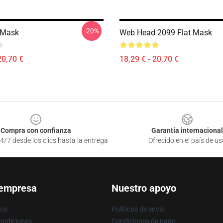
-20%
 Mask
Web Head 2099 Flat Mask
20,70 €
18,29 € - 20,70 €
Compra con confianza
Garantía internacional
4/7 desde los clics hasta la entrega
Ofrecido en el país de us
 empresa
Nuestro apoyo
ros
Políticas de envío
ondiciones
Condiciones de pago