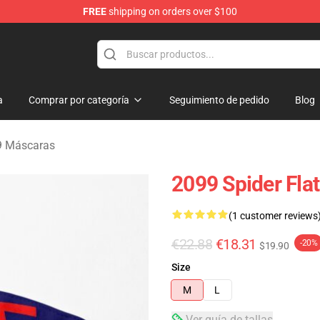
FREE
shipping on orders over $100
erchandise Shop
a
Comprar por categoría
Seguimiento de pedido
Blog
9 Máscaras
2099 Spider Fla
(1 customer reviews
€22.88
€18.31
-20%
$19.90
Size
M
L
Ver guía de tallas