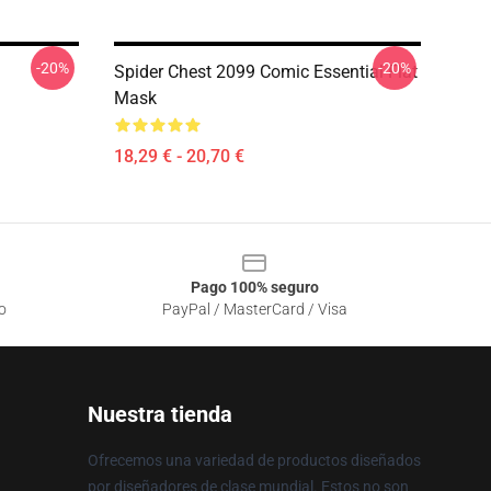
-20%
-20%
Spider Chest 2099 Comic Essential Flat
Mask
18,29 € - 20,70 €
Pago 100% seguro
o
PayPal / MasterCard / Visa
Nuestra tienda
Ofrecemos una variedad de productos diseñados
por diseñadores de clase mundial. Estos no son