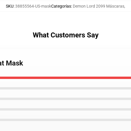
SKU
:
38855564-US-mask
Categorías
:
Demon Lord 2099 Máscaras
,
What Customers Say
lat Mask