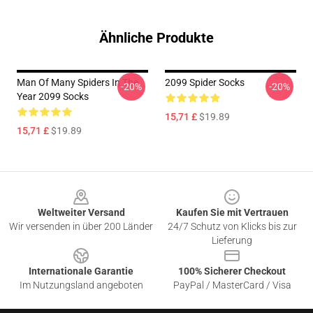
Ähnliche Produkte
Man Of Many Spiders In The
2099 Spider Socks
-20%
-20%
Year 2099 Socks
15,71 £
$19.89
15,71 £
$19.89
Footer
Weltweiter Versand
Kaufen Sie mit Vertrauen
Wir versenden in über 200 Länder
24/7 Schutz von Klicks bis zur
Lieferung
Internationale Garantie
100% Sicherer Checkout
Im Nutzungsland angeboten
PayPal / MasterCard / Visa