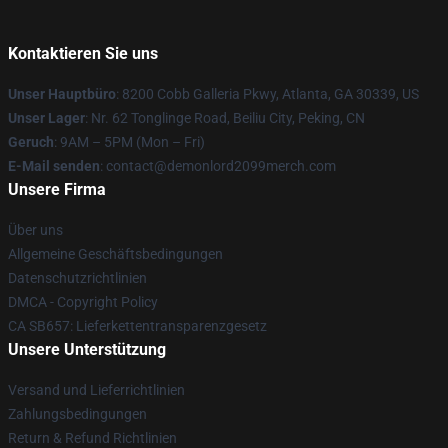
Kontaktieren Sie uns
Unser Hauptbüro
: 8200 Cobb Galleria Pkwy, Atlanta, GA 30339, US
Unser Lager
: Nr. 62 Tonglinge Road, Beiliu City, Peking, CN
Geruch
: 9AM – 5PM (Mon – Fri)
E-Mail senden
: contact@demonlord2099merch.com
Unsere Firma
Über uns
Allgemeine Geschäftsbedingungen
Datenschutzrichtlinien
DMCA - Copyright Policy
CA SB657: Lieferkettentransparenzgesetz
Unsere Unterstützung
Versand und Lieferrichtlinien
Zahlungsbedingungen
Return & Refund Richtlinien