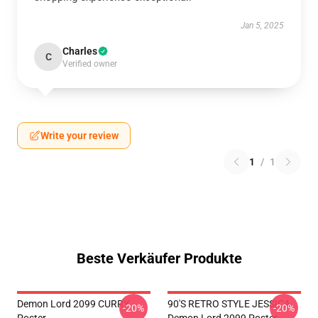
Jan 5, 2025
Charles
C
Verified owner
Write your review
1
/
1
Beste Verkäufer Produkte
Demon Lord 2099 CURRY
90'S RETRO STYLE JESSICA
-20%
-20%