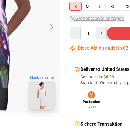
S
M
L
XL
2X
Größentabelle anzeigen
Quantity
Diese Aktion endet in
02
Deliver to United States
Cost to ship:
$6.99
blank template
Standard - Order today to g
Production
Today
Sichere Transaktion