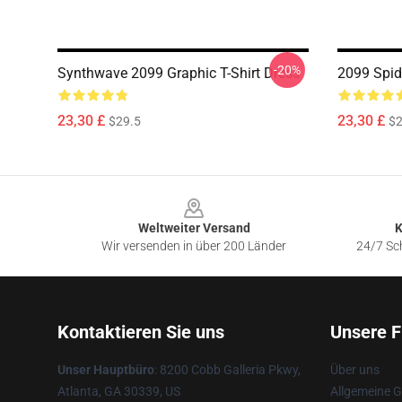
-20%
Synthwave 2099 Graphic T-Shirt Dress
2099 Spide
23,30 £
23,30 £
$29.5
$2
Footer
Weltweiter Versand
K
Wir versenden in über 200 Länder
24/7 Sch
Kontaktieren Sie uns
Unsere F
Unser Hauptbüro
: 8200 Cobb Galleria Pkwy,
Über uns
Atlanta, GA 30339, US
Allgemeine 