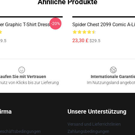
Ähnliche Produkte
-20%
r Graphic T-Shirt Dress
Spider Chest 2099 Comic A-L
23,30 £
9.5
$29.5
aufen Sie mit Vertrauen
Internationale Garanti
utz von Klicks bis zur Lieferung
Im Nutzungsland angebo
irma
Unsere Unterstützung
Versand und Lieferrichtlinien
Geschäftsbedingungen
Zahlungsbedingungen