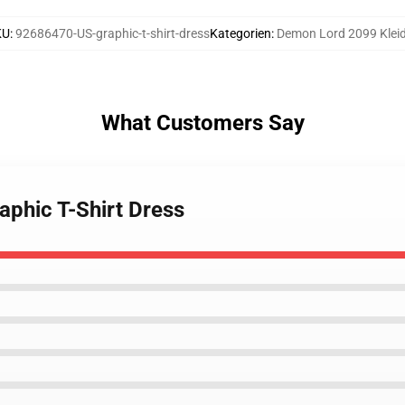
KU
:
92686470-US-graphic-t-shirt-dress
Kategorien
:
Demon Lord 2099 Kleid
What Customers Say
aphic T-Shirt Dress