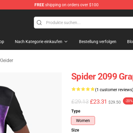
FREE
shipping on orders over $100
erchandise Shop
op
Nach Kategorie einkaufen
Bestellung verfolgen
Bl
leider
Spider 2099 Gra
(1 customer reviews
£29.13
£23.31
-20%
$29.50
Type
Women
Size