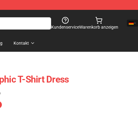
Kundenservice
Warenkorb anzeigen
og
Kontakt
phic T-Shirt Dress
)