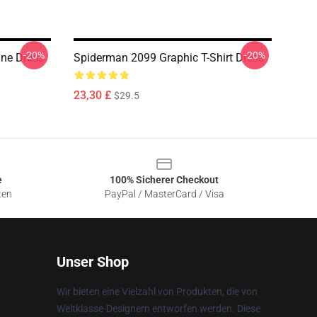
-20%
-20%
ine Dress
Spiderman 2099 Graphic T-Shirt Dress
23,30 £
$29.5
e
100% Sicherer Checkout
ten
PayPal / MasterCard / Visa
Unser Shop
Wir bieten eine Vielzahl von Produkten, die von
Weltklasse-Designern entworfen werden. Diese