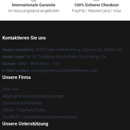
Internationale Garantie
100% Sicherer Checkout
Im Nutzungsland angeboten
PayPal / MasterCard / Visa
Kontaktieren Sie uns
Unser Hauptbüro
: 8200 Cobb Galleria Pkwy, Atlanta, GA 30339, US
Unser Lager
: Nr. 62 Tonglinge Road, Beiliu City, Peking, CN
Geruch
: 9AM – 5PM (Mon – Fri)
E-Mail senden
: contact@demonlord2099merch.com
Unsere Firma
Über uns
Allgemeine Geschäftsbedingungen
Datenschutzrichtlinien
DMCA - Copyright Policy
CA SB657: Lieferkettentransparenzgesetz
Unsere Unterstützung