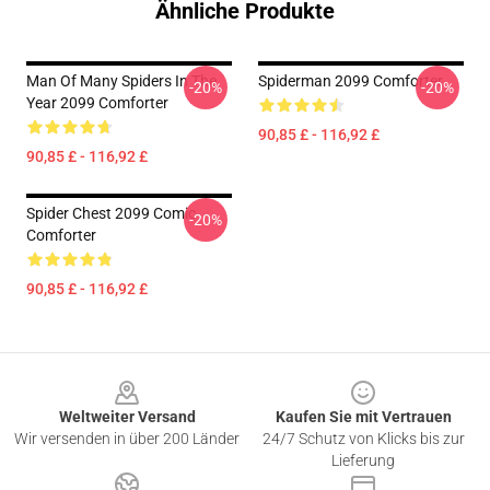
Ähnliche Produkte
Man Of Many Spiders In The
Spiderman 2099 Comforter
-20%
-20%
Year 2099 Comforter
90,85 £ - 116,92 £
90,85 £ - 116,92 £
Spider Chest 2099 Comic
-20%
Comforter
90,85 £ - 116,92 £
Footer
Weltweiter Versand
Kaufen Sie mit Vertrauen
Wir versenden in über 200 Länder
24/7 Schutz von Klicks bis zur
Lieferung