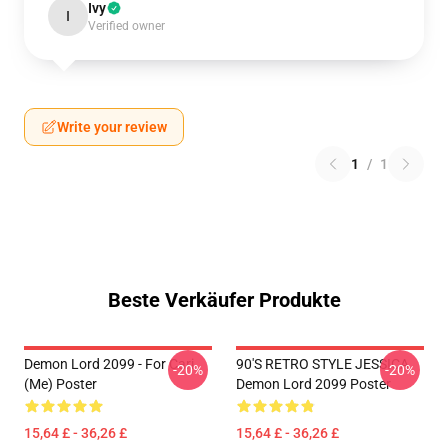
Ivy
I
Verified owner
Write your review
1
/
1
Beste Verkäufer Produkte
Demon Lord 2099 - For Cari
90'S RETRO STYLE JESSICA
-20%
-20%
(me) Poster
Demon Lord 2099 Poster
15,64 £ - 36,26 £
15,64 £ - 36,26 £