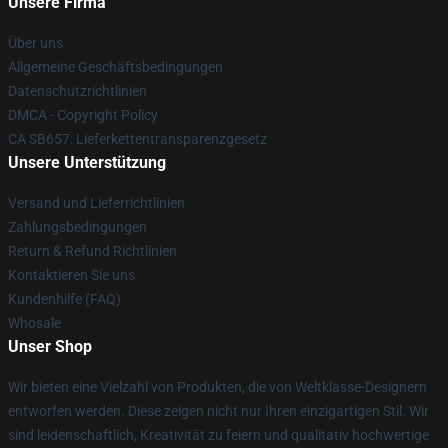
Unsere Firma
Über uns
Allgemeine Geschäftsbedingungen
Datenschutzrichtlinien
DMCA - Copyright Policy
CA SB657: Lieferkettentransparenzgesetz
Unsere Unterstützung
Versand und Lieferrichtlinien
Zahlungsbedingungen
Return & Refund Richtlinien
Kontaktieren Sie uns
Kundenhilfe (FAQ)
Whosale
Unser Shop
Wir bieten eine Vielzahl von Produkten, die von Weltklasse-Designern
entworfen werden. Diese zeigen nicht nur Ihren einzigartigen Stil. Wir
sind leidenschaftlich, Kreativität zu feiern und qualitativ hochwertige