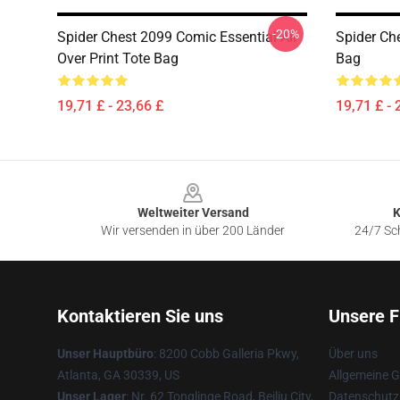
-20%
Spider Chest 2099 Comic Essential All
Spider Ch
Over Print Tote Bag
Bag
19,71 £ - 23,66 £
19,71 £ - 
Footer
Weltweiter Versand
K
Wir versenden in über 200 Länder
24/7 Sch
Kontaktieren Sie uns
Unsere F
Unser Hauptbüro
: 8200 Cobb Galleria Pkwy,
Über uns
Atlanta, GA 30339, US
Allgemeine 
Unser Lager
: Nr. 62 Tonglinge Road, Beiliu City,
Datenschutzr