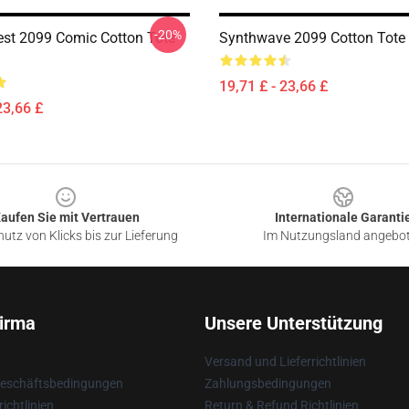
-20%
est 2099 Comic Cotton Tote
Synthwave 2099 Cotton Tote
19,71 £ - 23,66 £
23,66 £
aufen Sie mit Vertrauen
Internationale Garanti
utz von Klicks bis zur Lieferung
Im Nutzungsland angebo
irma
Unsere Unterstützung
Versand und Lieferrichtlinien
Geschäftsbedingungen
Zahlungsbedingungen
ichtlinien
Return & Refund Richtlinien