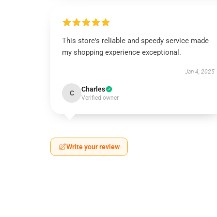
This store's reliable and speedy service made
my shopping experience exceptional.
Jan 4, 2025
Charles
C
Verified owner
Write your review