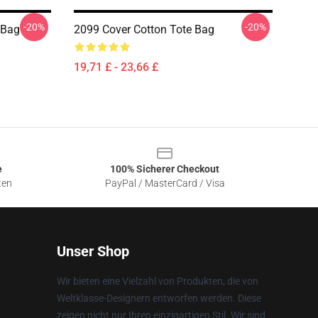
-20%
-20%
 Bag
2099 Cover Cotton Tote Bag
19,71 £ - 23,66 £
e
100% Sicherer Checkout
ten
PayPal / MasterCard / Visa
Unser Shop
Wir bieten eine Vielzahl von Produkten, die von
Weltklasse-Designern entworfen werden. Diese
zeigen nicht nur Ihren einzigartigen Stil. Wir sind