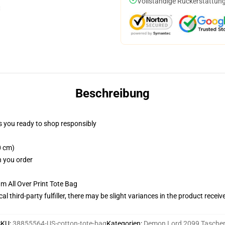
Vollständige Rückerstattung
Beschreibung
 you ready to shop responsibly
0 cm)
n you order
m All Over Print Tote Bag
al third-party fulfiller, there may be slight variances in the product receiv
SKU
:
38855564-US-cotton-tote-bag
Kategorien
:
Demon Lord 2099 Tasche