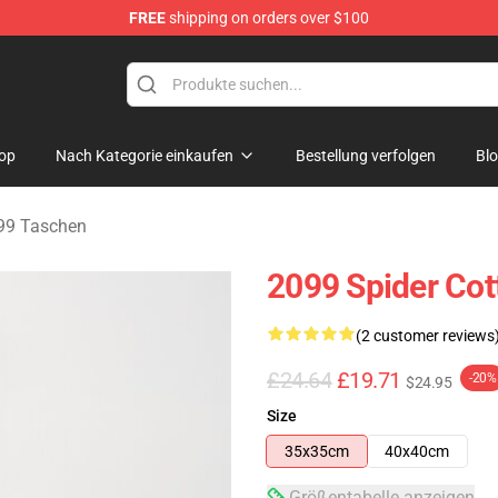
FREE
shipping on orders over $100
erchandise Shop
op
Nach Kategorie einkaufen
Bestellung verfolgen
Bl
99 Taschen
2099 Spider Cot
(2 customer reviews
£24.64
£19.71
-20%
$24.95
Size
35x35cm
40x40cm
Größentabelle anzeigen