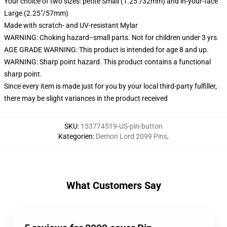
Your choice of two sizes: petite Small (1.25"/32mm) and in-your-face
Large (2.25"/57mm)
Made with scratch- and UV-resistant Mylar
WARNING: Choking hazard--small parts. Not for children under 3 yrs.
AGE GRADE WARNING: This product is intended for age 8 and up.
WARNING: Sharp point hazard. This product contains a functional
sharp point.
Since every item is made just for you by your local third-party fulfiller,
there may be slight variances in the product received
SKU
:
153774519-US-pin-button
Kategorien
:
Demon Lord 2099 Pins
,
What Customers Say