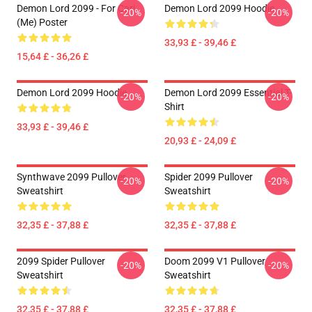
Demon Lord 2099 - For Cari
Demon Lord 2099 Hoodie
-20%
-20%
(me) Poster
33,93 £ - 39,46 £
15,64 £ - 36,26 £
Demon Lord 2099 Hoodie
Demon Lord 2099 Essential T-
-20%
-20%
Shirt
33,93 £ - 39,46 £
20,93 £ - 24,09 £
Synthwave 2099 Pullover
Spider 2099 Pullover
-20%
-20%
Sweatshirt
Sweatshirt
32,35 £ - 37,88 £
32,35 £ - 37,88 £
2099 Spider Pullover
Doom 2099 V1 Pullover
-20%
-20%
Sweatshirt
Sweatshirt
32,35 £ - 37,88 £
32,35 £ - 37,88 £