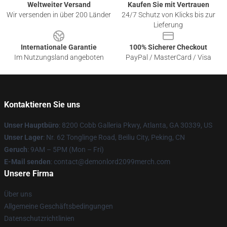
Weltweiter Versand
Kaufen Sie mit Vertrauen
Wir versenden in über 200 Länder
24/7 Schutz von Klicks bis zur
Lieferung
Internationale Garantie
100% Sicherer Checkout
Im Nutzungsland angeboten
PayPal / MasterCard / Visa
Kontaktieren Sie uns
Unser Hauptbüro
: 8200 Cobb Galleria Pkwy, Atlanta, GA 30339, US
Unser Lager
: Nr. 62 Tonglinge Road, Beiliu City, Peking, CN
Geruch
: 9AM – 5PM (Mon – Fri)
E-Mail senden
: contact@demonlord2099merch.com
Unsere Firma
Über uns
Allgemeine Geschäftsbedingungen
Datenschutzrichtlinien