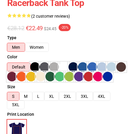
Racerback Tank Top
(2 customer reviews)
€28.12
€22.49
-20%
$24.45
Type
Men
Women
Color
Default
Size
S
M
L
XL
2XL
3XL
4XL
5XL
Print Location