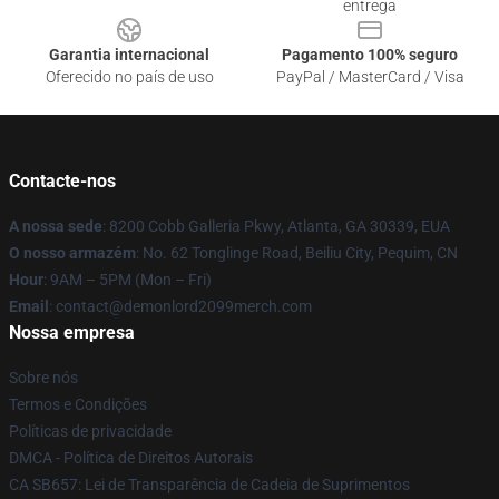
entrega
Garantia internacional
Pagamento 100% seguro
Oferecido no país de uso
PayPal / MasterCard / Visa
Contacte-nos
A nossa sede
: 8200 Cobb Galleria Pkwy, Atlanta, GA 30339, EUA
O nosso armazém
: No. 62 Tonglinge Road, Beiliu City, Pequim, CN
Hour
: 9AM – 5PM (Mon – Fri)
Email
: contact@demonlord2099merch.com
Nossa empresa
Sobre nós
Termos e Condições
Políticas de privacidade
DMCA - Política de Direitos Autorais
CA SB657: Lei de Transparência de Cadeia de Suprimentos