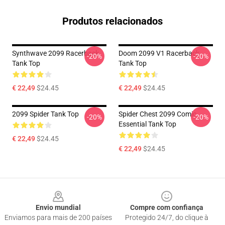
Produtos relacionados
Synthwave 2099 Racerback
Doom 2099 V1 Racerback
-20%
-20%
Tank Top
Tank Top
€ 22,49
$24.45
€ 22,49
$24.45
2099 Spider Tank Top
Spider Chest 2099 Comic
-20%
-20%
Essential Tank Top
€ 22,49
$24.45
€ 22,49
$24.45
Footer
Envio mundial
Compre com confiança
Enviamos para mais de 200 países
Protegido 24/7, do clique à