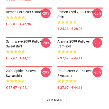
Demon Lord 2099 Hoodie
Demon Lord 2099 Essential T-
-20%
-20%
Shirt
€ 39,51 - € 45,95
€ 24,38 - € 28,06
Synthwave 2099 Pullover
Aranha 2099 Pullover
-20%
-20%
Sweatshirt
Camisola
€ 37,67 - € 44,11
€ 37,67 - € 44,11
2099 Spider Pullover
Doom 2099 V1 Pullover
-20%
-20%
Sweatshirt
Sweatshirt
€ 37,67 - € 44,11
€ 37,67 - € 44,11
VER MAIS