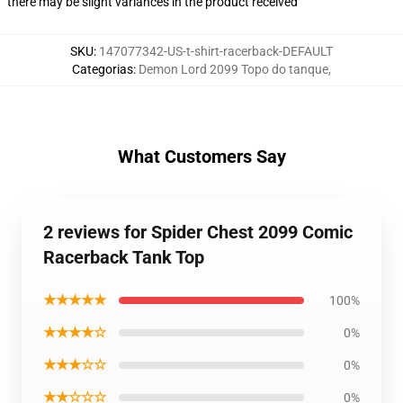
there may be slight variances in the product received
SKU
:
147077342-US-t-shirt-racerback-DEFAULT
Categorias
:
Demon Lord 2099 Topo do tanque
,
What Customers Say
2 reviews for Spider Chest 2099 Comic
Racerback Tank Top
★★★★★
100%
★★★★☆
0%
★★★☆☆
0%
★★☆☆☆
0%