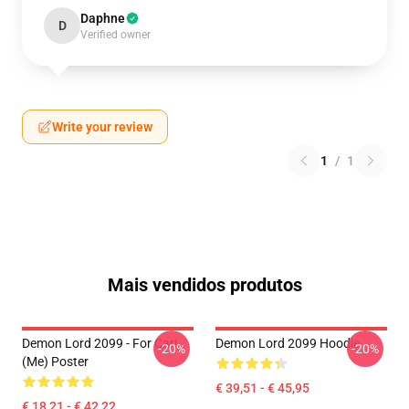
Daphne
D
Verified owner
Write your review
1
/
1
Mais vendidos produtos
Demon Lord 2099 - For Cari
Demon Lord 2099 Hoodie
-20%
-20%
(me) Poster
€ 39,51 - € 45,95
€ 18,21 - € 42,22