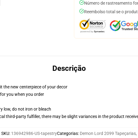
Número de rastreamento for
Reembolso total se o produt
Descrição
ll it the new centerpiece of your decor
ed for you when you order
y low, do not iron or bleach
al third-party fulfiller, there may be slight variances in the product receiv
SKU
:
136942986-US-tapestry
Categorias
:
Demon Lord 2099 Tapeçarias
,