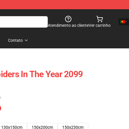
Atendimento ao cliente
Ver carrinho
Contato
ders In The Year 2099
)
130x150cm
150x200cm
150x230cm