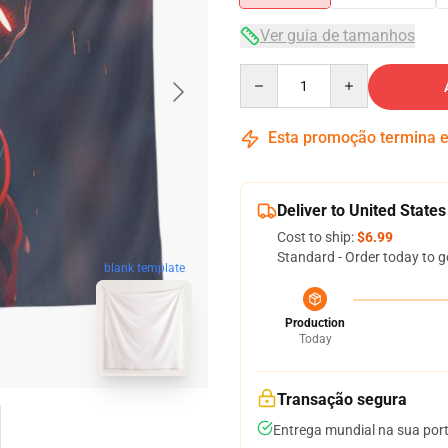
Ver guia de tamanhos
Quantity
Esta promoção termina
Deliver to United States
Cost to ship:
$6.99
Standard - Order today to g
blank template
Production
Today
Transação segura
Entrega mundial na sua por