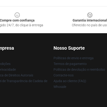
Compre com confiança
Garantia internacional
gido 24/7, do clique à entrega
Oferecido no país de us
mpresa
Nosso Suporte
Políticas de envio e entrega
ndições
Termos de pagamento
privacidade
Políticas de devolução e reembolso
ca de Direitos Autorais
Contacte-nos
i de Transparência de Cadeia de
Ajuda ao cliente (FAQ)
Whosale