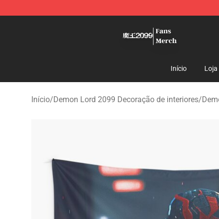
Demon Lord 2099 Store - Official Demon Lord 2099 M
Início
Loja
Início
/
Demon Lord 2099 Decoração de interiores
/
Demo