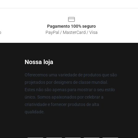
Pagamento 100% seguro
o
PayPal / MasterCard / Visa
Nossa loja
Oferecemos uma variedade de produtos que são
projetados por designers de classe mundial.
Estes não são apenas para mostrar o seu estilo
único. Somos apaixonados por celebrar a
criatividade e fornecer produtos de alta
qualidade.