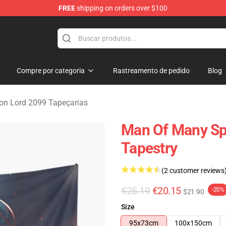
FREE
shipping on orders over $100
erchandise Shop
Compre por categoria
Rastreamento de pedido
Blog
n Lord 2099 Tapeçarias
Man Of Many Spi
Tapestry
(2 customer reviews
€25.19
€20.15
-20%
$21.90
Size
95x73cm
100x150cm