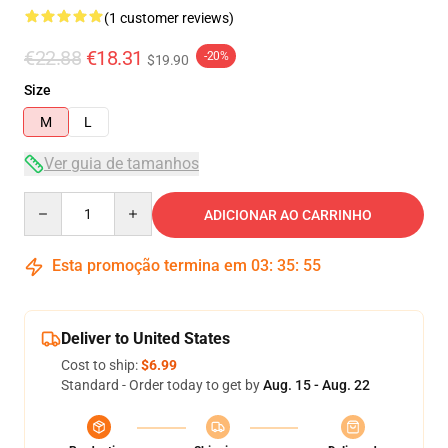
(1 customer reviews)
€22.88
€18.31
-20%
$19.90
Size
M
L
Ver guia de tamanhos
Quantity
ADICIONAR AO CARRINHO
Esta promoção termina em
03
:
35
:
54
Deliver to United States
Cost to ship:
$6.99
Standard - Order today to get by
Aug. 15 - Aug. 22