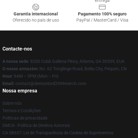
entrega
Garantia internacional
Pagamento 100% seguro
Oferecido no país de uso
PayPal / MasterCard / Visa
Contacte-nos
A nossa sede
: 8200 Cobb Galleria Pkwy, Atlanta, GA 30339, EUA
O nosso armazém
: No. 62 Tonglinge Road, Beiliu City, Pequim, CN
Hour
: 9AM – 5PM (Mon – Fri)
Email
: contact@demonlord2099merch.com
Nossa empresa
Sobre nós
Termos e Condições
Políticas de privacidade
DMCA - Política de Direitos Autorais
CA SB657: Lei de Transparência de Cadeia de Suprimentos