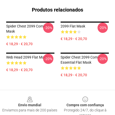
Produtos relacionados
Spider Chest 2099 Comic Flat
2099 Flat Mask
-20%
-20%
Mask
€ 18,29 - € 20,70
€ 18,29 - € 20,70
Web Head 2099 Flat Mask
Spider Chest 2099 Comic
-20%
-20%
Essential Flat Mask
€ 18,29 - € 20,70
€ 18,29 - € 20,70
Footer
Envio mundial
Compre com confiança
Enviamos para mais de 200 países
Protegido 24/7, do clique à