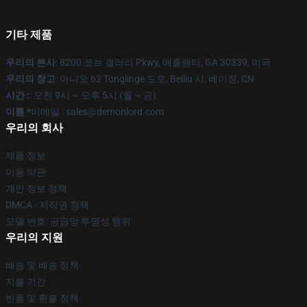
기타 제품
우리의 본사
: 8200 코브 갤러리 Pkwy, 애틀랜타, GA 30339, 미국
우리의 창고
: 아니오 62 Tonglinge 도로, Beiliu 시, 베이징, CN
시간 :
: 오전 9시 ~ 오후 5시 (월 ~ 금)
이름 *
이메일 : sales@demonlord.com
우리의 회사
제품 정보
이용 약관
개인 정보 정책
DMCA - 저작권 정책
모델 번호: 공급망 투명성 행위
우리의 지원
배송 및 배송 정책
지불 기간
반품 및 환불 정책