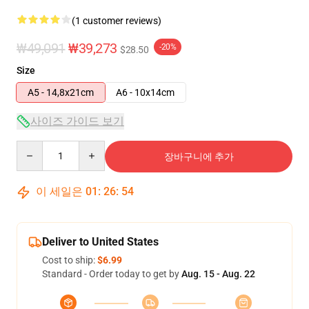
(1 customer reviews)
₩49,091
₩39,273
-20%
$28.50
Size
A5 - 14,8x21cm
A6 - 10x14cm
사이즈 가이드 보기
Quantity
장바구니에 추가
이 세일은
01
:
26
:
53
Deliver to United States
Cost to ship:
$6.99
Standard - Order today to get by
Aug. 15 - Aug. 22