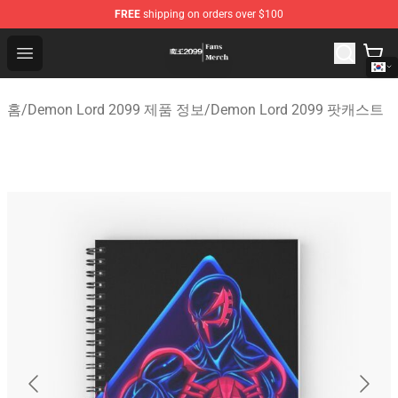
FREE
shipping on orders over $100
Demon Lord 2099 Store - Official Demon Lord 2099 Mer
Open menu
홈
/
Demon Lord 2099 제품 정보
/
Demon Lord 2099 팟캐스트