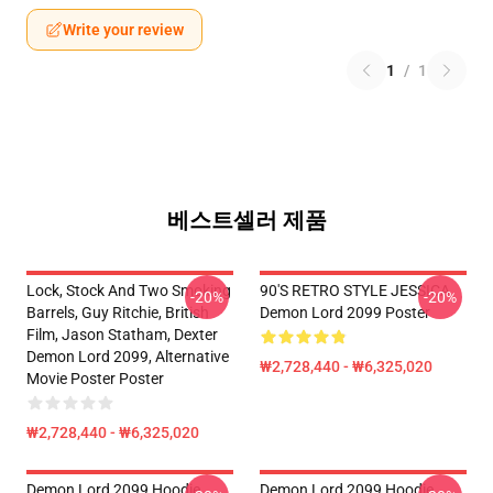
Write your review
1
/
1
베스트셀러 제품
Lock, Stock And Two Smoking
90'S RETRO STYLE JESSICA
-20%
-20%
Barrels, Guy Ritchie, British
Demon Lord 2099 Poster
Film, Jason Statham, Dexter
Demon Lord 2099, Alternative
₩2,728,440 - ₩6,325,020
Movie Poster Poster
₩2,728,440 - ₩6,325,020
Demon Lord 2099 Hoodie
Demon Lord 2099 Hoodie