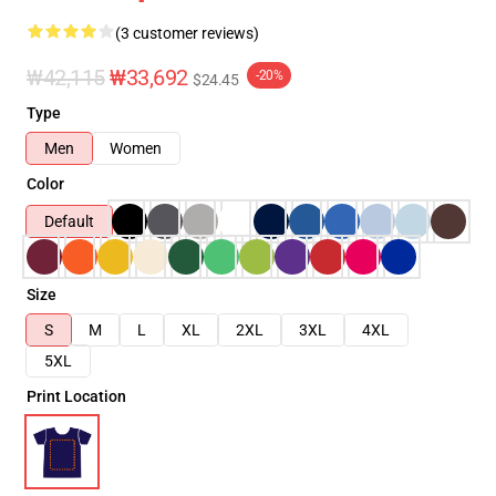
(3 customer reviews)
₩42,115
₩33,692
-20%
$24.45
Type
Men
Women
Color
Default
Size
S
M
L
XL
2XL
3XL
4XL
5XL
Print Location