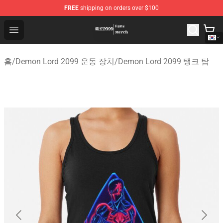
FREE
shipping on orders over $100
Demon Lord 2099 Store - Official Demon Lord 2099 Mer
Open menu
홈
/
Demon Lord 2099 운동 장치
/
Demon Lord 2099 탱크 탑