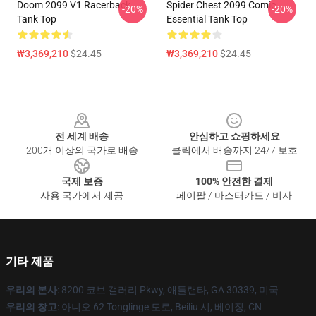
Doom 2099 V1 Racerback
Spider Chest 2099 Comic
-20%
-20%
Tank Top
Essential Tank Top
₩3,369,210
$24.45
₩3,369,210
$24.45
Footer
전 세계 배송
안심하고 쇼핑하세요
200개 이상의 국가로 배송
클릭에서 배송까지 24/7 보호
국제 보증
100% 안전한 결제
사용 국가에서 제공
페이팔 / 마스터카드 / 비자
기타 제품
우리의 본사
: 8200 코브 갤러리 Pkwy, 애틀랜타, GA 30339, 미국
우리의 창고
: 아니오 62 Tonglinge 도로, Beiliu 시, 베이징, CN