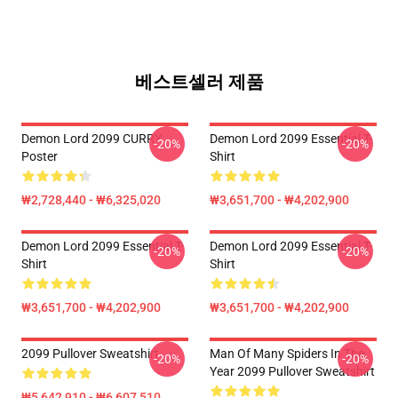
베스트셀러 제품
Demon Lord 2099 CURRY
Demon Lord 2099 Essential T-
-20%
-20%
Poster
Shirt
₩2,728,440 - ₩6,325,020
₩3,651,700 - ₩4,202,900
Demon Lord 2099 Essential T-
Demon Lord 2099 Essential T-
-20%
-20%
Shirt
Shirt
₩3,651,700 - ₩4,202,900
₩3,651,700 - ₩4,202,900
2099 Pullover Sweatshirt
Man Of Many Spiders In The
-20%
-20%
Year 2099 Pullover Sweatshirt
₩5,642,910 - ₩6,607,510