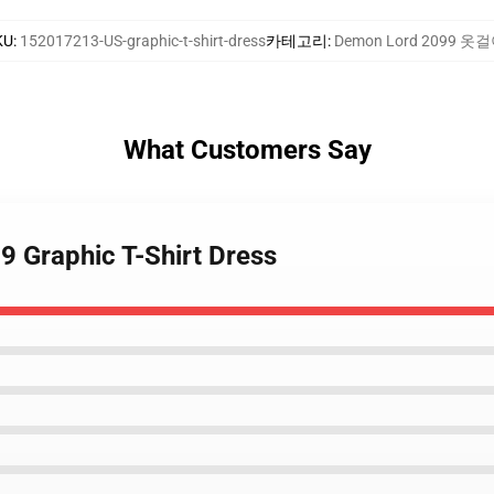
KU
:
152017213-US-graphic-t-shirt-dress
카테고리
:
Demon Lord 2099 옷
What Customers Say
9 Graphic T-Shirt Dress