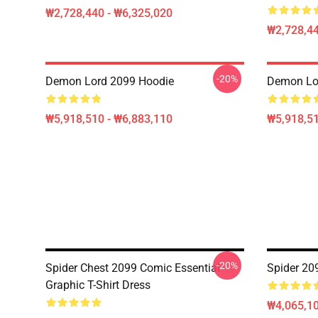
₩2,728,440 - ₩6,325,020
₩2,728,44
-20%
Demon Lord 2099 Hoodie
Demon Lo
₩5,918,510 - ₩6,883,110
₩5,918,51
-20%
Spider Chest 2099 Comic Essential
Spider 20
Graphic T-Shirt Dress
₩4,065,1