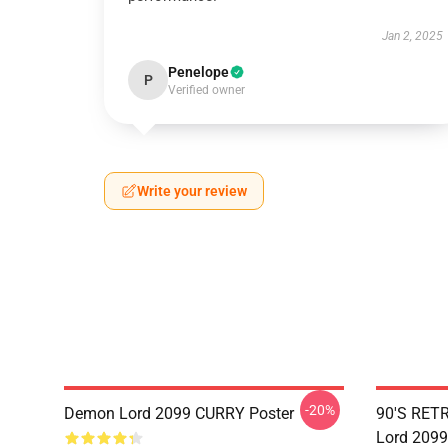
Jan 2, 2025
Penelope
P
Verified owner
Write your review
-20%
Demon Lord 2099 CURRY Poster
90'S RET
Lord 2099