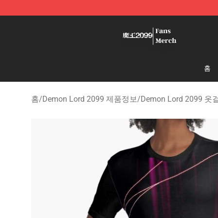
Demon Lord 2099 Store - Official Demon Lord 2099 M
홈
홈
/
Demon Lord 2099 제품정보
/
Demon Lord 2099 