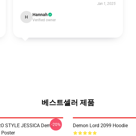
Jan 1, 2025
Hannah
H
Verified owner
베스트셀러 제품
-20%
RO STYLE JESSICA Demon
Demon Lord 2099 Hoodie
 Poster