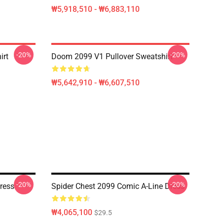
₩5,918,510 - ₩6,883,110
-20%
-20%
irt
Doom 2099 V1 Pullover Sweatshirt
₩5,642,910 - ₩6,607,510
-20%
-20%
Dress
Spider Chest 2099 Comic A-Line Dress
₩4,065,100
$29.5