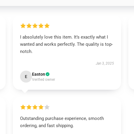
I absolutely love this item. It’s exactly what I
wanted and works perfectly. The quality is top-
notch.
Jan 3, 2025
Easton
E
Verified owner
Outstanding purchase experience, smooth
ordering, and fast shipping.