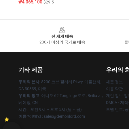
₩4,065,100
$29.5
Footer
전 세계 배송
200개 이상의 국가로 배송
클
기타 제품
우리의 
우리의 본사
: 8200 코브 갤러리 Pkwy, 애틀랜타,
제품 정보
GA 30339, 미국
이용 약관
우리의 창고
: 아니오 62 Tonglinge 도로, Beiliu 시,
개인 정보 정
베이징, CN
DMCA - 저
시간 :
: 오전 9시 ~ 오후 5시 (월 ~ 금)
모델 번호: 
이름 *
이메일 : sales@demonlord.com