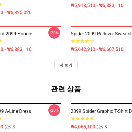
₩5,918,510 - ₩6,883,110
0 - ₩6,325,020
-20%
rd 2099 Hoodie
Spider 2099 Pullover Sweatsh
0 - ₩6,883,110
₩5,642,910 - ₩6,607,510
더 보기
관련 상품
-20%
99 A-Line Dress
2099 Spider Graphic T-Shirt 
00
₩4,065,100
$29.5
$29.5