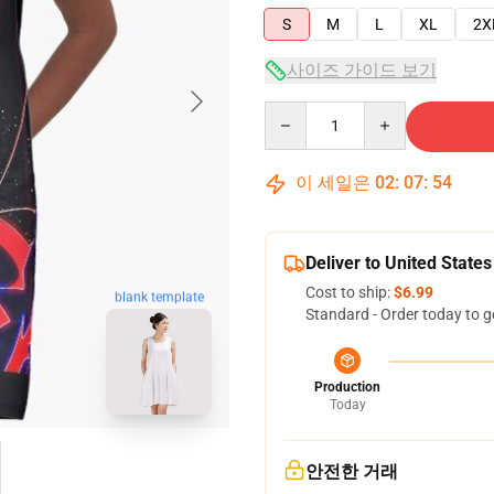
S
M
L
XL
2X
사이즈 가이드 보기
Quantity
이 세일은
02
:
07
:
53
Deliver to United States
Cost to ship:
$6.99
blank template
Standard - Order today to g
Production
Today
안전한 거래