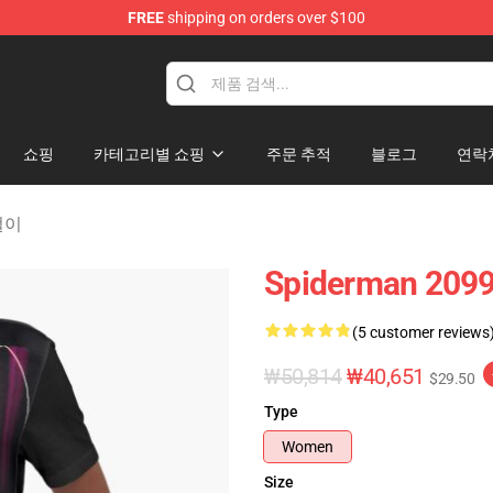
FREE
shipping on orders over $100
erchandise Shop
쇼핑
카테고리별 쇼핑
주문 추적
블로그
연락
옷걸이
Spiderman 2099 
(5 customer reviews
₩50,814
₩40,651
$29.50
Type
Women
Size