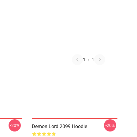
1
/
1
-20%
-20%
Demon Lord 2099 Hoodie