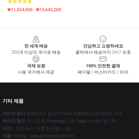
₩11,024,000 - ₩13,642,200
Footer
전 세계 배송
안심하고 쇼핑하세요
200개 이상의 국가로 배송
클릭에서 배송까지 24/7 보호
국제 보증
100% 안전한 결제
사용 국가에서 제공
페이팔 / 마스터카드 / 비자
기타 제품
우리의 본사
: 8200 코브 갤러리 Pkwy, 애틀랜타, GA 30339, 미국
우리의 창고
: 아니오 62 Tonglinge 도로, Beiliu 시, 베이징, CN
시간 :
: 오전 9시 ~ 오후 5시 (월 ~ 금)
이름 *
이메일 : sales@demonlord.com