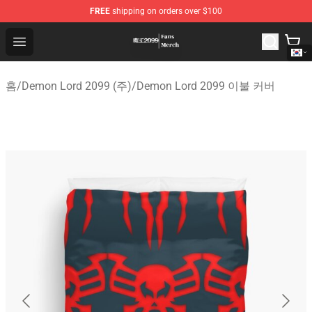
FREE
shipping on orders over $100
Demon Lord 2099 Store - Official Demon Lord 2099 Mer
Open menu
홈
/
Demon Lord 2099 (주)
/
Demon Lord 2099 이불 커버