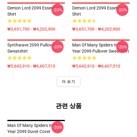
Demon Lord 2099 Essential T-
Demon Lord 2099 Essential T-
-20%
-20%
Shirt
Shirt
₩3,651,700 - ₩4,202,900
₩3,651,700 - ₩4,202,900
Synthwave 2099 Pullover
Man Of Many Spiders In The
-20%
-20%
Sweatshirt
Year 2099 Pullover Sweatshirt
₩5,642,910 - ₩6,607,510
₩5,642,910 - ₩6,607,510
더 보기
관련 상품
Man Of Many Spiders In The
-20%
Year 2099 Duvet Cover