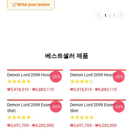
Write your review
1
/
1
베스트셀러 제품
Demon Lord 2099 Hoodie
Demon Lord 2099 Hoodie
-20%
-20%
₩5,918,510 - ₩6,883,110
₩5,918,510 - ₩6,883,110
Demon Lord 2099 Essential T-
Demon Lord 2099 Essential T-
-20%
-20%
Shirt
Shirt
₩3,651,700 - ₩4,202,900
₩3,651,700 - ₩4,202,900