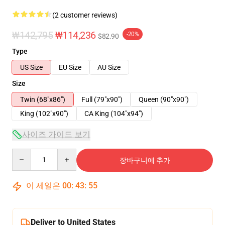
(2 customer reviews)
₩142,795
₩114,236
-20%
$82.90
Type
US Size
EU Size
AU Size
Size
Twin (68"x86")
Full (79"x90")
Queen (90"x90")
King (102"x90")
CA King (104"x94")
사이즈 가이드 보기
Quantity
장바구니에 추가
이 세일은
00
:
43
:
54
Deliver to United States