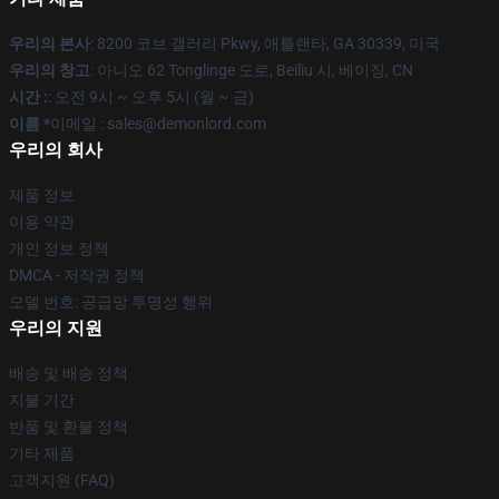
우리의 본사
: 8200 코브 갤러리 Pkwy, 애틀랜타, GA 30339, 미국
우리의 창고
: 아니오 62 Tonglinge 도로, Beiliu 시, 베이징, CN
시간 :
: 오전 9시 ~ 오후 5시 (월 ~ 금)
이름 *
이메일 : sales@demonlord.com
우리의 회사
제품 정보
이용 약관
개인 정보 정책
DMCA - 저작권 정책
모델 번호: 공급망 투명성 행위
우리의 지원
배송 및 배송 정책
지불 기간
반품 및 환불 정책
기타 제품
고객지원 (FAQ)