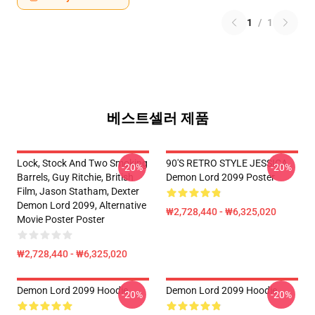
1
/
1
베스트셀러 제품
Lock, Stock And Two Smoking
90'S RETRO STYLE JESSICA
-20%
-20%
Barrels, Guy Ritchie, British
Demon Lord 2099 Poster
Film, Jason Statham, Dexter
Demon Lord 2099, Alternative
₩2,728,440 - ₩6,325,020
Movie Poster Poster
₩2,728,440 - ₩6,325,020
Demon Lord 2099 Hoodie
Demon Lord 2099 Hoodie
-20%
-20%