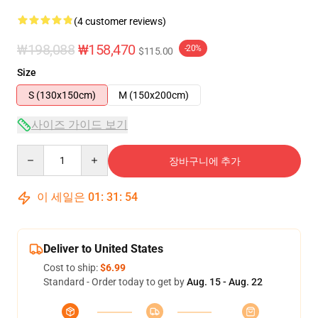
(4 customer reviews)
₩198,088
₩158,470
-20%
$115.00
Size
S (130x150cm)
M (150x200cm)
사이즈 가이드 보기
Quantity
장바구니에 추가
이 세일은
01
:
31
:
54
Deliver to United States
Cost to ship:
$6.99
Standard - Order today to get by
Aug. 15 - Aug. 22