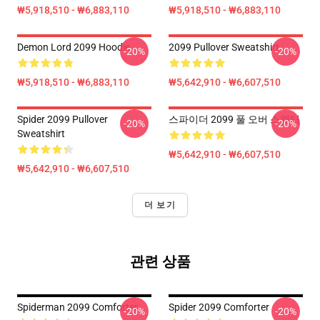
₩5,918,510 - ₩6,883,110
₩5,918,510 - ₩6,883,110
Demon Lord 2099 Hoodie
2099 Pullover Sweatshirt
-20%
-20%
₩5,918,510 - ₩6,883,110
₩5,642,910 - ₩6,607,510
Spider 2099 Pullover
스파이더 2099 풀 오버 스웨터
-20%
-20%
Sweatshirt
₩5,642,910 - ₩6,607,510
₩5,642,910 - ₩6,607,510
더 보기
관련 상품
Spiderman 2099 Comforter
Spider 2099 Comforter
-20%
-20%