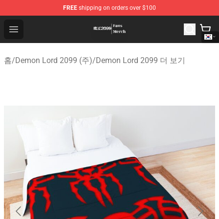
FREE
shipping on orders over $100
Demon Lord 2099 Store - Official Demon Lord 2099 Mer
Open menu
홈
/
Demon Lord 2099 (주)
/
Demon Lord 2099 더 보기