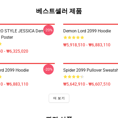
베스트셀러 제품
-20%
RO STYLE JESSICA Demon
Demon Lord 2099 Hoodie
 Poster
₩5,918,510 - ₩6,883,110
0 - ₩6,325,020
-20%
rd 2099 Hoodie
Spider 2099 Pullover Sweatsh
0 - ₩6,883,110
₩5,642,910 - ₩6,607,510
더 보기