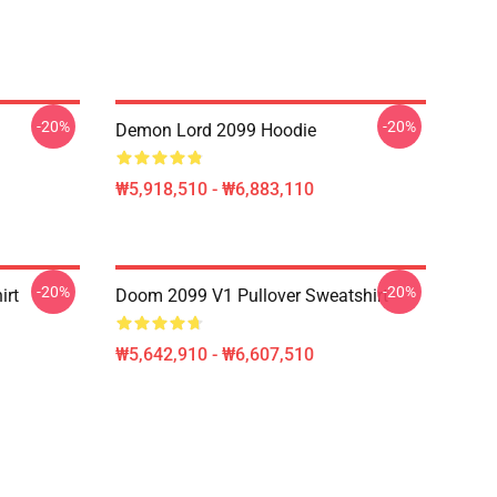
-20%
-20%
Demon Lord 2099 Hoodie
₩5,918,510 - ₩6,883,110
-20%
-20%
irt
Doom 2099 V1 Pullover Sweatshirt
₩5,642,910 - ₩6,607,510