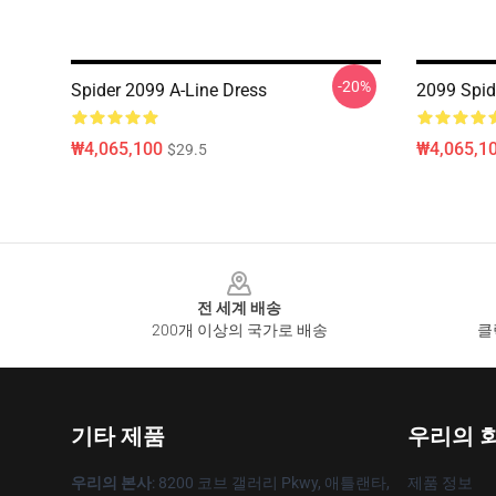
-20%
Spider 2099 A-Line Dress
2099 Spide
₩4,065,100
₩4,065,1
$29.5
Footer
전 세계 배송
200개 이상의 국가로 배송
클
기타 제품
우리의 
우리의 본사
: 8200 코브 갤러리 Pkwy, 애틀랜타,
제품 정보