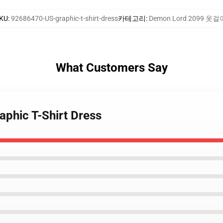
KU
:
92686470-US-graphic-t-shirt-dress
카테고리
:
Demon Lord 2099 옷걸
What Customers Say
aphic T-Shirt Dress