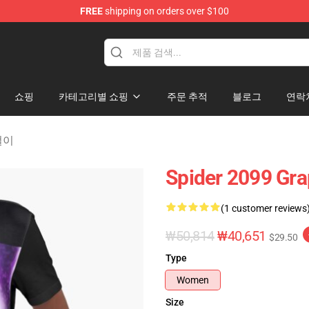
FREE
shipping on orders over $100
erchandise Shop
쇼핑
카테고리별 쇼핑
주문 추적
블로그
연락
옷걸이
Spider 2099 Gra
(1 customer reviews
₩50,814
₩40,651
$29.50
Type
Women
Size