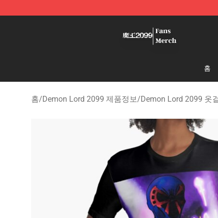
Demon Lord 2099 Store - Official Demon Lord 2099 M
홈
홈
/
Demon Lord 2099 제품정보
/
Demon Lord 2099 