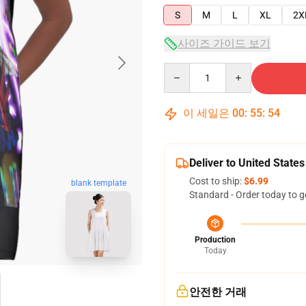
S
M
L
XL
2X
사이즈 가이드 보기
Quantity
이 세일은
00
:
55
:
53
Deliver to United States
Cost to ship:
$6.99
blank template
Standard - Order today to g
Production
Today
안전한 거래