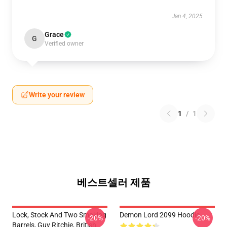
Jan 4, 2025
Grace
G
Verified owner
Write your review
1
/
1
베스트셀러 제품
Lock, Stock And Two Smoking
Demon Lord 2099 Hoodie
-20%
-20%
Barrels, Guy Ritchie, British