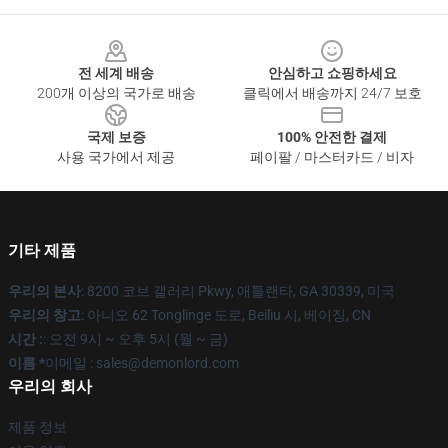
Footer
전 세계 배송
안심하고 쇼핑하세요
200개 이상의 국가로 배송
클릭에서 배송까지 24/7 보호
국제 보증
100% 안전한 결제
사용 국가에서 제공
페이팔 / 마스터카드 / 비자
기타 제품
우리의 본사
: 8200 코브 갤러리 Pkwy, 애틀랜타, GA 30339, 미국
우리의 창고
: 아니오 62 Tonglinge 도로, Beiliu 시, 베이징, CN
시간 :
: 오전 9시 ~ 오후 5시 (월 ~ 금)
이름 *
이메일 : sales@demonlord.com
우리의 회사
제품 정보