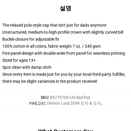
설명
The relaxed polo-style cap that isn't just for dads anymore
Unstructured, medium-to-high-profile crown with slightly curved bill
Buckle closure for adjustable fit
100% cotton in all colors, fabric weight 7 oz. / 240 gsm
Five-panel design with double-wide front panel for seamless printing
Sized for ages 13+
Spot clean with damp cloth
Since every item is made just for you by your local third-party fulfiller,
there may be slight variances in the product received
SKU
:
83770700-US-dad-hat
카테고리
:
Demon Lord 2099 모자 & 모자
,