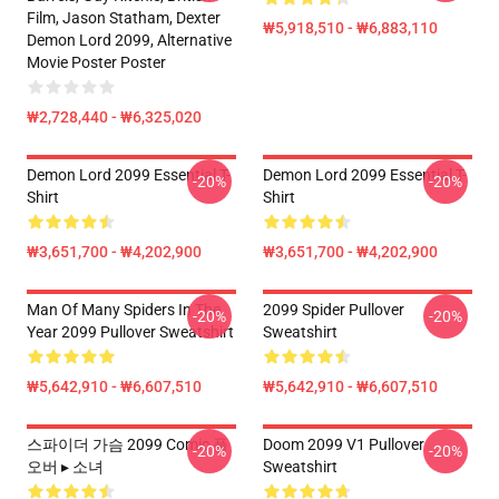
Film, Jason Statham, Dexter
₩5,918,510 - ₩6,883,110
Demon Lord 2099, Alternative
Movie Poster Poster
₩2,728,440 - ₩6,325,020
Demon Lord 2099 Essential T-
Demon Lord 2099 Essential T-
-20%
-20%
Shirt
Shirt
₩3,651,700 - ₩4,202,900
₩3,651,700 - ₩4,202,900
Man Of Many Spiders In The
2099 Spider Pullover
-20%
-20%
Year 2099 Pullover Sweatshirt
Sweatshirt
₩5,642,910 - ₩6,607,510
₩5,642,910 - ₩6,607,510
스파이더 가슴 2099 Comic 풀
Doom 2099 V1 Pullover
-20%
-20%
오버 ▸ 소녀
Sweatshirt