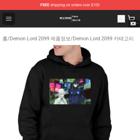
FREE
shipping on orders over $100
Demon Lord 2099 Store - Official Demon Lord 2099 Mer
Open menu
홈
/
Demon Lord 2099 제품정보
/
Demon Lord 2099 카테고리