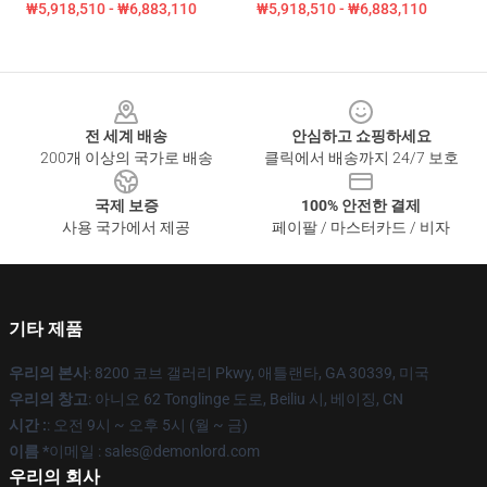
₩5,918,510 - ₩6,883,110
₩5,918,510 - ₩6,883,110
Footer
전 세계 배송
안심하고 쇼핑하세요
200개 이상의 국가로 배송
클릭에서 배송까지 24/7 보호
국제 보증
100% 안전한 결제
사용 국가에서 제공
페이팔 / 마스터카드 / 비자
기타 제품
우리의 본사
: 8200 코브 갤러리 Pkwy, 애틀랜타, GA 30339, 미국
우리의 창고
: 아니오 62 Tonglinge 도로, Beiliu 시, 베이징, CN
시간 :
: 오전 9시 ~ 오후 5시 (월 ~ 금)
이름 *
이메일 : sales@demonlord.com
우리의 회사