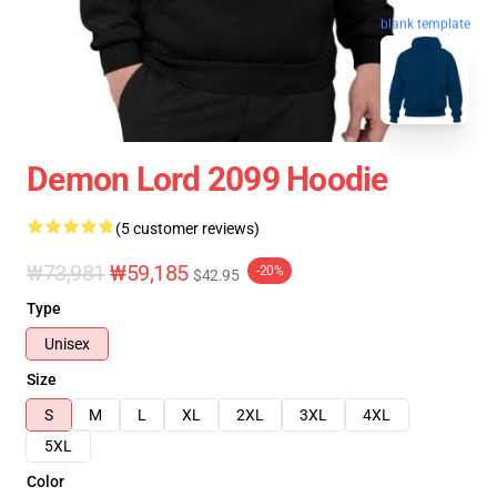
blank template
Demon Lord 2099 Hoodie
(5 customer reviews)
₩73,981
₩59,185
-20%
$42.95
Type
Unisex
Size
S
M
L
XL
2XL
3XL
4XL
5XL
Color