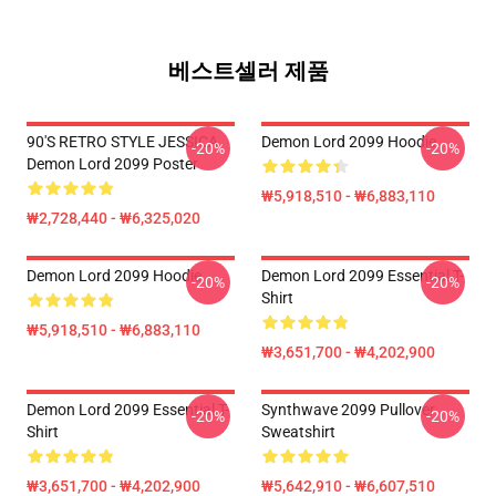
베스트셀러 제품
90'S RETRO STYLE JESSICA
Demon Lord 2099 Hoodie
-20%
-20%
Demon Lord 2099 Poster
₩5,918,510 - ₩6,883,110
₩2,728,440 - ₩6,325,020
Demon Lord 2099 Hoodie
Demon Lord 2099 Essential T-
-20%
-20%
Shirt
₩5,918,510 - ₩6,883,110
₩3,651,700 - ₩4,202,900
Demon Lord 2099 Essential T-
Synthwave 2099 Pullover
-20%
-20%
Shirt
Sweatshirt
₩3,651,700 - ₩4,202,900
₩5,642,910 - ₩6,607,510