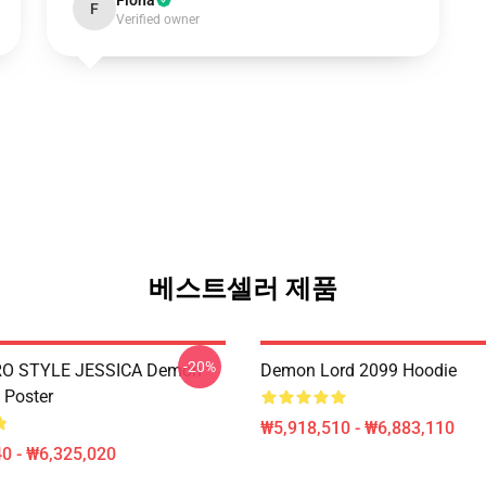
Fiona
F
Verified owner
베스트셀러 제품
-20%
RO STYLE JESSICA Demon
Demon Lord 2099 Hoodie
 Poster
₩5,918,510 - ₩6,883,110
0 - ₩6,325,020