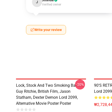
Joshua
J
Verified owner
Write your review
-20%
Lock, Stock And Two Smoking Barrels,
90'S RET
Guy Ritchie, British Film, Jason
Lord 2099
Statham, Dexter Demon Lord 2099,
Alternative Movie Poster Poster
₩2,728,44