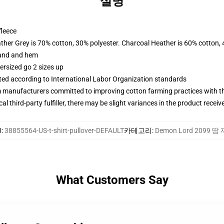
설명
fleece
ather Grey is 70% cotton, 30% polyester. Charcoal Heather is 60% cotton,
band and hem
ersized go 2 sizes up
uated according to International Labor Organization standards
m manufacturers committed to improving cotton farming practices with the
al third-party fulfiller, there may be slight variances in the product receiv
U
:
38855564-US-t-shirt-pullover-DEFAULT
카테고리
:
Demon Lord 2099 땀
What Customers Say