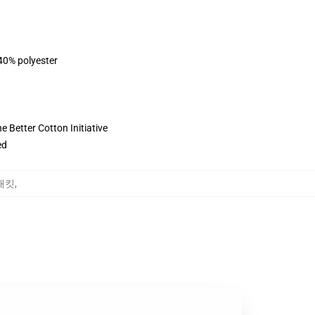
 40% polyester
 Better Cotton Initiative
ed
 재킷
,