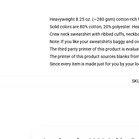
Heavyweight 8.25 oz. (~280 gsm) cotton-rich 
Solid colors are 80% cotton, 20% polyester. He
Crew neck sweatshirt with ribbed cuffs, neck
Note: If you like your sweatshirts baggy and ov
The third party printer of this product is eval
The printer of this product sources blanks fro
Since every item is made just for you by your loc
SK