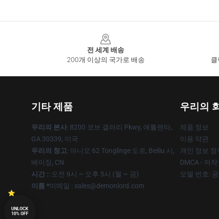
Footer
전 세계 배송
200개 이상의 국가로 배송
클
기타 제품
우리의 
우리의 본사
: 8200 코브 갤러리 Pkwy, 애틀랜타,
제품 정보
GA 30339, 미국
이용 약관
우리의 창고
: 아니오 62 Tonglinge 도로, Beiliu 시,
개인 정보 정
베이징, CN
DMCA - 저
시간 :
: 오전 9시 ~ 오후 5시 (월 ~ 금)
모델 번호: 
이름 *
이메일 : sales@demonlord.com
UNLOCK
10% OFF