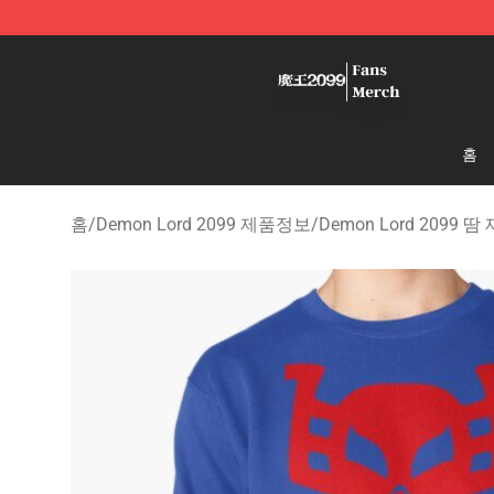
Demon Lord 2099 Store - Official Demon Lord 2099 M
홈
홈
/
Demon Lord 2099 제품정보
/
Demon Lord 2099 땀