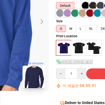
Default
Size
S
M
L
XL
2X
Print Location
사이즈 가이드 보기
blank template
Quantity
이 세일은
04
:
55
:
50
Deliver to United States