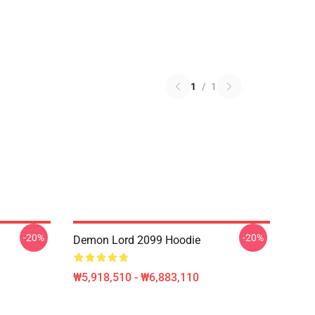
1
/
1
-20%
-20%
Demon Lord 2099 Hoodie
₩5,918,510 - ₩6,883,110