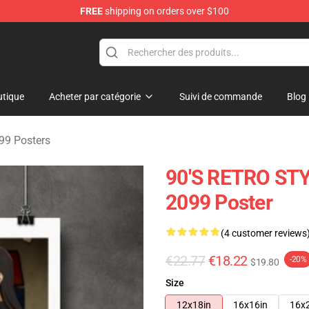
FREE
shipping on orders over $100
erchandise Shop
tique
Acheter par catégorie
Suivi de commande
Blog
99 Posters
90'S RETRO ST
2099 Poster
(4 customer reviews
€22.77
€18.22
-20%
$19.80
Size
12x18in
16x16in
16x