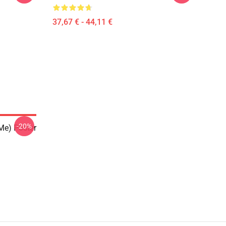
37,67 € - 44,11 €
-20%
me) Poster