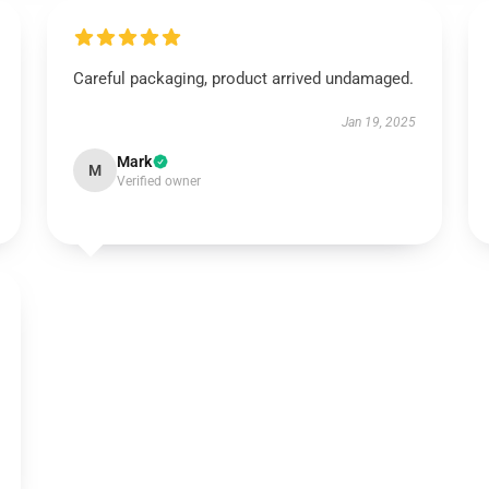
Careful packaging, product arrived undamaged.
Jan 19, 2025
Mark
M
Verified owner