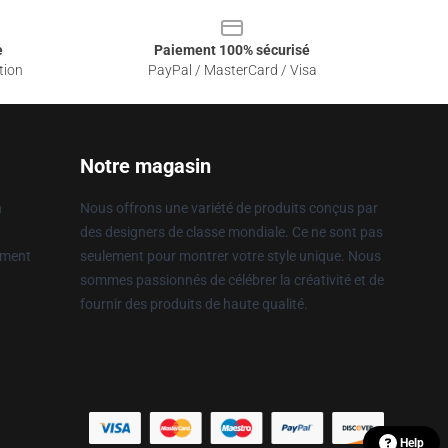
e
Paiement 100% sécurisé
tion
PayPal / MasterCard / Visa
Notre magasin
n
Nous offrons une variété de produits conçus par
des designers de classe mondiale. Ce ne sont pas
ement
seulement pour montrer votre style unique. Nous
sommes passionnés de célébrer la créativité et de
fournir des produits de haute qualité.
Help