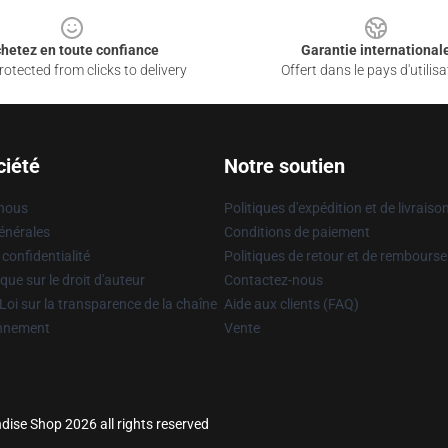
hetez en toute confiance
Garantie international
otected from clicks to delivery
Offert dans le pays d'utilisa
ciété
Notre soutien
 nous
Politiques d'expédition et de livraiso
énérales
Conditions de paiement
 confidentialité
Politiques de retour et de rembours
que sur le droit d'auteur
Contactez-nous
Loi sur la transparence de la chaîne
Aide aux clients (FAQ)
onnement
Vente
ise Shop 2026 all rights reserved