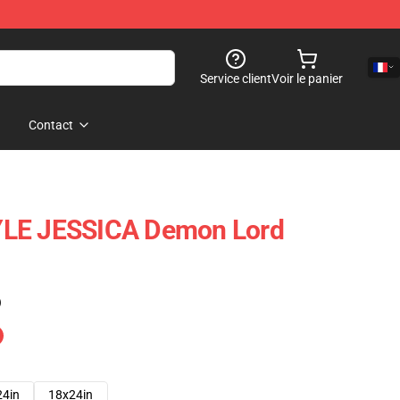
Service client
Voir le panier
Contact
YLE JESSICA Demon Lord
)
24in
18x24in