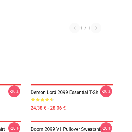
1
/
1
-20%
-20%
Demon Lord 2099 Essential T-Shirt
24,38 € - 28,06 €
-20%
-20%
irt
Doom 2099 V1 Pullover Sweatshirt