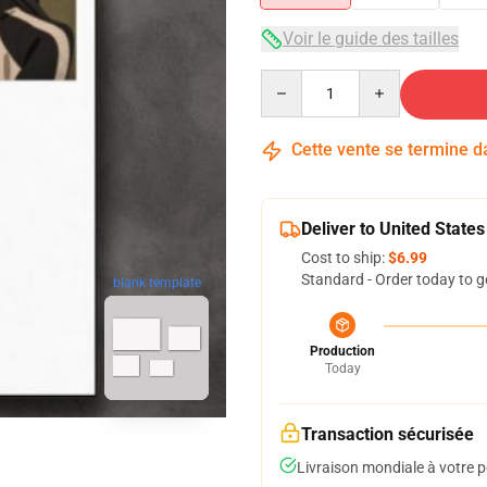
Voir le guide des tailles
Quantity
Cette vente se termine 
Deliver to United States
Cost to ship:
$6.99
Standard - Order today to g
blank template
Production
Today
Transaction sécurisée
Livraison mondiale à votre p