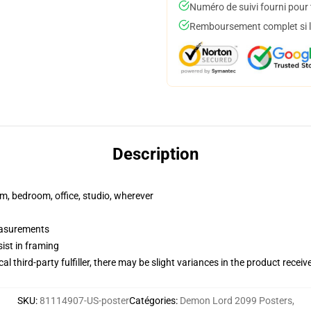
Numéro de suivi fourni pour t
Remboursement complet si le
Description
rm, bedroom, office, studio, wherever
measurements
ist in framing
al third-party fulfiller, there may be slight variances in the product receiv
SKU
:
81114907-US-poster
Catégories
:
Demon Lord 2099 Posters
,