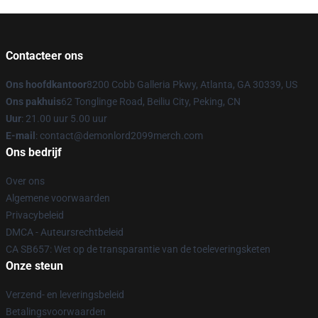
Contacteer ons
Ons hoofdkantoor
8200 Cobb Galleria Pkwy, Atlanta, GA 30339, US
Ons pakhuis
62 Tonglinge Road, Beiliu City, Peking, CN
Uur
: 21.00 uur 5.00 uur
E-mail
: contact@demonlord2099merch.com
Ons bedrijf
Over ons
Algemene voorwaarden
Privacybeleid
DMCA - Auteursrechtbeleid
CA SB657: Wet op de transparantie van de toeleveringsketen
Onze steun
Verzend- en leveringsbeleid
Betalingsvoorwaarden