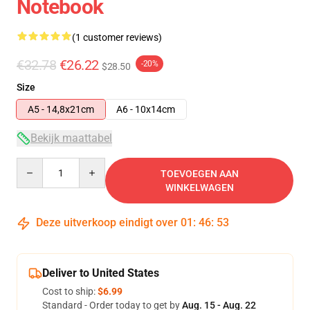
Notebook
(1 customer reviews)
€32.78
€26.22
-20%
$28.50
Size
A5 - 14,8x21cm
A6 - 10x14cm
Bekijk maattabel
Quantity
TOEVOEGEN AAN
WINKELWAGEN
Deze uitverkoop eindigt over
01
:
46
:
53
Deliver to United States
Cost to ship:
$6.99
Standard - Order today to get by
Aug. 15 - Aug. 22