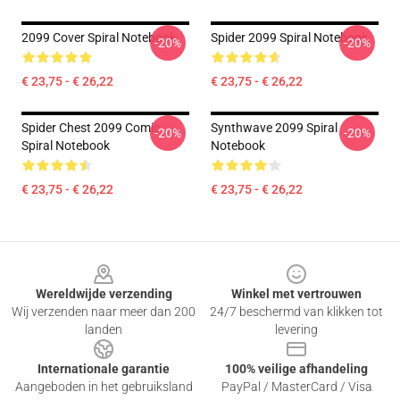
2099 Cover Spiral Notebook
Spider 2099 Spiral Notebook
-20%
-20%
€ 23,75 - € 26,22
€ 23,75 - € 26,22
Spider Chest 2099 Comic
Synthwave 2099 Spiral
-20%
-20%
Spiral Notebook
Notebook
€ 23,75 - € 26,22
€ 23,75 - € 26,22
Footer
Wereldwijde verzending
Winkel met vertrouwen
Wij verzenden naar meer dan 200
24/7 beschermd van klikken tot
landen
levering
Internationale garantie
100% veilige afhandeling
Aangeboden in het gebruiksland
PayPal / MasterCard / Visa