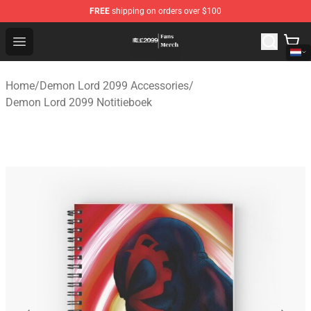
FREE
shipping on orders over $100
Demon Lord 2099 Store - Official Demon Lord 2099 Mer
Open menu
Home
/
Demon Lord 2099 Accessories
/
Demon Lord 2099 Notitieboek