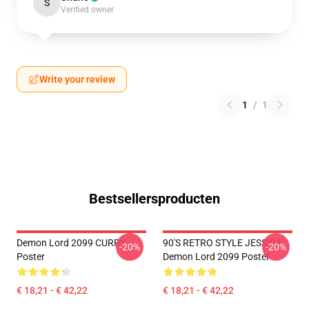
S
Verified owner
Write your review
1
/
1
Bestsellersproducten
Demon Lord 2099 CURRY
90'S RETRO STYLE JESSICA
-20%
-20%
Poster
Demon Lord 2099 Poster
€ 18,21 - € 42,22
€ 18,21 - € 42,22