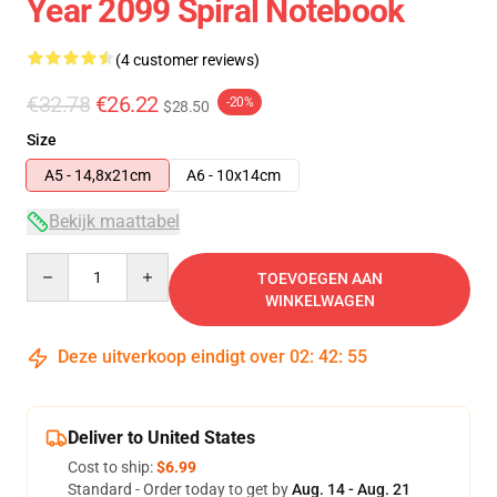
Year 2099 Spiral Notebook
(4 customer reviews)
€32.78
€26.22
-20%
$28.50
Size
A5 - 14,8x21cm
A6 - 10x14cm
Bekijk maattabel
Quantity
TOEVOEGEN AAN
WINKELWAGEN
Deze uitverkoop eindigt over
02
:
42
:
54
Deliver to United States
Cost to ship:
$6.99
Standard - Order today to get by
Aug. 14 - Aug. 21