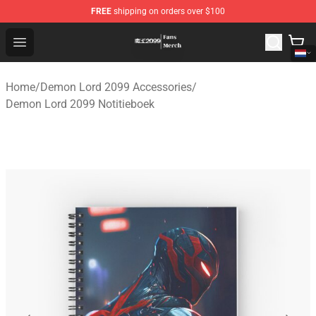
FREE
shipping on orders over $100
Demon Lord 2099 Store - Official Demon Lord 2099 Mer
Open menu
Home
/
Demon Lord 2099 Accessories
/
Demon Lord 2099 Notitieboek