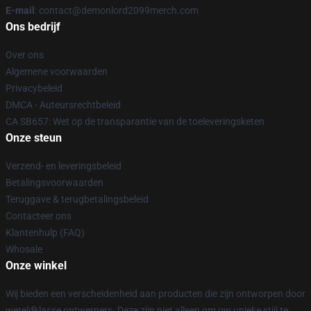
E-mail
: contact@demonlord2099merch.com
Ons bedrijf
Over ons
Algemene voorwaarden
Privacybeleid
DMCA - Auteursrechtbeleid
CA SB657: Wet op de transparantie van de toeleveringsketen
Onze steun
Verzend- en leveringsbeleid
Betalingsvoorwaarden
Teruggave & terugbetalingsbeleid
Contacteer ons
Klantenhulp (FAQ)
Whosale
Onze winkel
Wij bieden een verscheidenheid aan producten die zijn ontworpen door
wereldklasse ontwerpers. Deze zijn niet alleen om uw unieke stijl te