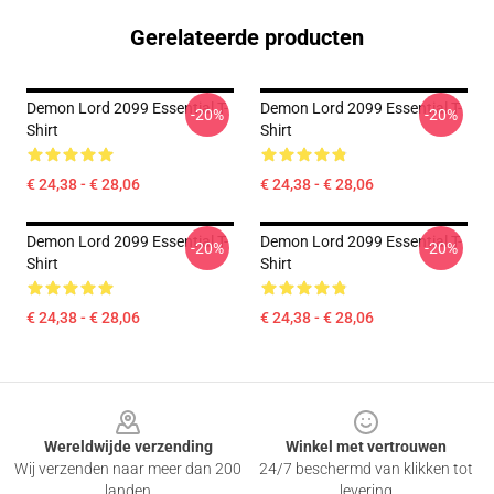
Gerelateerde producten
Demon Lord 2099 Essential T-
Demon Lord 2099 Essential T-
-20%
-20%
Shirt
Shirt
€ 24,38 - € 28,06
€ 24,38 - € 28,06
Demon Lord 2099 Essential T-
Demon Lord 2099 Essential T-
-20%
-20%
Shirt
Shirt
€ 24,38 - € 28,06
€ 24,38 - € 28,06
Footer
Wereldwijde verzending
Winkel met vertrouwen
Wij verzenden naar meer dan 200
24/7 beschermd van klikken tot
landen
levering