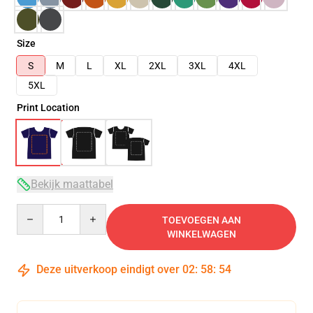
Size
S
M
L
XL
2XL
3XL
4XL
5XL
Print Location
Bekijk maattabel
Quantity
TOEVOEGEN AAN
WINKELWAGEN
Deze uitverkoop eindigt over
02
:
58
:
54