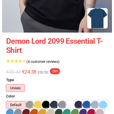
blank template
Demon Lord 2099 Essential T-
Shirt
(4 customer reviews)
€30.48
€24.38
-20%
$26.50
Type
Unisex
Color
Default