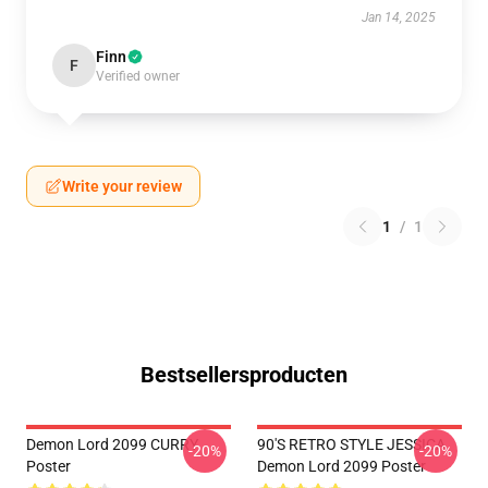
Jan 14, 2025
Finn
F
Verified owner
Write your review
1
/
1
Bestsellersproducten
Demon Lord 2099 CURRY
90'S RETRO STYLE JESSICA
-20%
-20%
Poster
Demon Lord 2099 Poster