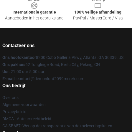
Internationale garantie
100% veilige afhandeling
Aangeboden in het gebruiksland
PayPal / MasterCard / Visa
Contacteer ons
Ons hoofdkantoor
8200 Cobb Galleria Pkwy, Atlanta, GA 30339, US
Ons pakhuis
62 Tonglinge Road, Beiliu City, Peking, CN
Uur
: 21.00 uur 5.00 uur
E-mail
: contact@demonlord2099merch.com
Ons bedrijf
Over ons
Algemene voorwaarden
Privacybeleid
DMCA - Auteursrechtbeleid
CA SB657: Wet op de transparantie van de toeleveringsketen