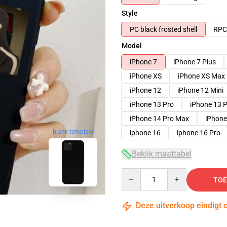
Style
PC black frosted shell
RPC 
Model
iPhone 7
iPhone 7 Plus
iPhone XS
iPhone XS Max
iPhone 12
iPhone 12 Mini
iPhone 13 Pro
iPhone 13 
iPhone 14 Pro Max
iPhone
blank template
iphone 16
iphone 16 Pro
Bekijk maattabel
Quantity
TOE
Deze uitverkoop eindigt 