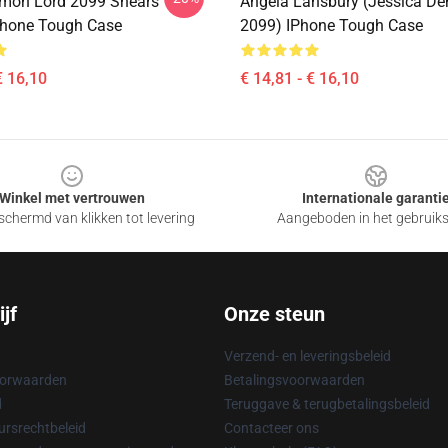
mon Lord 2099 Shears
Angela Lansbury (Jessica D
Phone Tough Case
2099) IPhone Tough Case
€ 16,10
€ 14,81 - € 16,10
Winkel met vertrouwen
Internationale garanti
chermd van klikken tot levering
Aangeboden in het gebruik
jf
Onze steun
Verzend- en leveringsbeleid
oorwaarden
Betalingsvoorwaarden
d
Teruggave & terugbetalingsbeleid
rsrechtbeleid
Contacteer ons