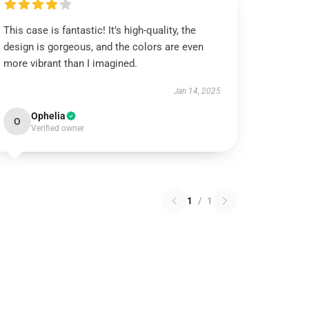
This case is fantastic! It’s high-quality, the
design is gorgeous, and the colors are even
more vibrant than I imagined.
Jan 14, 2025
Ophelia
O
Verified owner
1
/
1