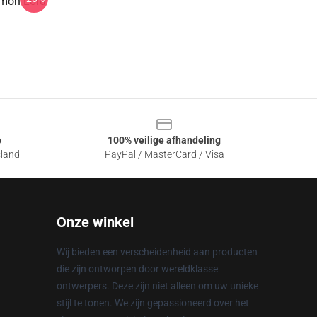
emon Lord
e
100% veilige afhandeling
sland
PayPal / MasterCard / Visa
Onze winkel
Wij bieden een verscheidenheid aan producten
die zijn ontworpen door wereldklasse
ontwerpers. Deze zijn niet alleen om uw unieke
stijl te tonen. We zijn gepassioneerd over het