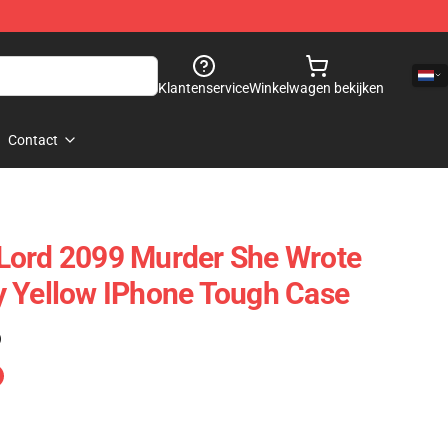
Klantenservice
Winkelwagen bekijken
Contact
Lord 2099 Murder She Wrote
y Yellow IPhone Tough Case
)