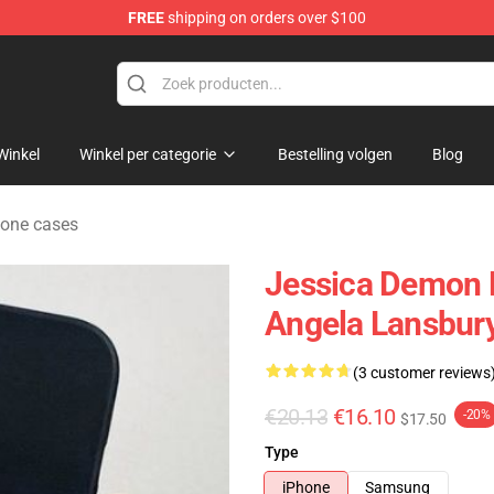
FREE
shipping on orders over $100
erchandise Shop
Winkel
Winkel per categorie
Bestelling volgen
Blog
one cases
Jessica Demon 
Angela Lansbur
(3 customer reviews
€20.13
€16.10
-20%
$17.50
Type
iPhone
Samsung