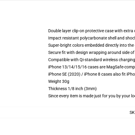
Double layer clip-on protective case with extra 
Impact resistant polycarbonate shell and shoc
Super-bright colors embedded directly into the
Secure fit with design wrapping around side of 
Compatible with Qi-standard wireless chargin
iPhone 13/14/15/16 cases are MagSafe-compatib
iPhone SE (2020) / iPhone 8 cases also fit iPh
Weight 30g
Thickness 1/8 inch (3mm)
Since every item is made just for you by your loc
SK