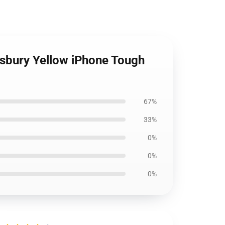
sbury Yellow iPhone Tough
67%
33%
0%
0%
0%