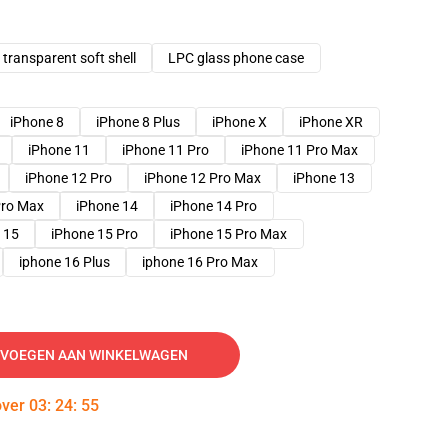
transparent soft shell
LPC glass phone case
iPhone 8
iPhone 8 Plus
iPhone X
iPhone XR
iPhone 11
iPhone 11 Pro
iPhone 11 Pro Max
iPhone 12 Pro
iPhone 12 Pro Max
iPhone 13
Pro Max
iPhone 14
iPhone 14 Pro
 15
iPhone 15 Pro
iPhone 15 Pro Max
iphone 16 Plus
iphone 16 Pro Max
VOEGEN AAN WINKELWAGEN
over
03
:
24
:
54