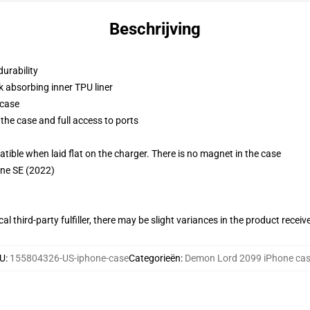
Beschrijving
durability
k absorbing inner TPU liner
 case
the case and full access to ports
g
le when laid flat on the charger. There is no magnet in the case
one SE (2022)
al third-party fulfiller, there may be slight variances in the product receiv
U
:
155804326-US-iphone-case
Categorieën
:
Demon Lord 2099 iPhone ca