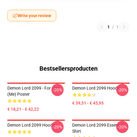
Write your review
1
/
1
Bestsellersproducten
Demon Lord 2099 - For Cari
Demon Lord 2099 Hoodie
-20%
-20%
(me) Poster
€ 39,51 - € 45,95
€ 18,21 - € 42,22
Demon Lord 2099 Hoodie
Demon Lord 2099 Essential T-
-20%
-20%
Shirt