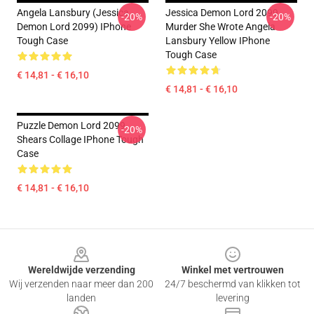
Angela Lansbury (Jessica
Jessica Demon Lord 2099
-20%
-20%
Demon Lord 2099) IPhone
Murder She Wrote Angela
Tough Case
Lansbury Yellow IPhone
Tough Case
€ 14,81 - € 16,10
€ 14,81 - € 16,10
Puzzle Demon Lord 2099
-20%
Shears Collage IPhone Tough
Case
€ 14,81 - € 16,10
Footer
Wereldwijde verzending
Winkel met vertrouwen
Wij verzenden naar meer dan 200
24/7 beschermd van klikken tot
landen
levering