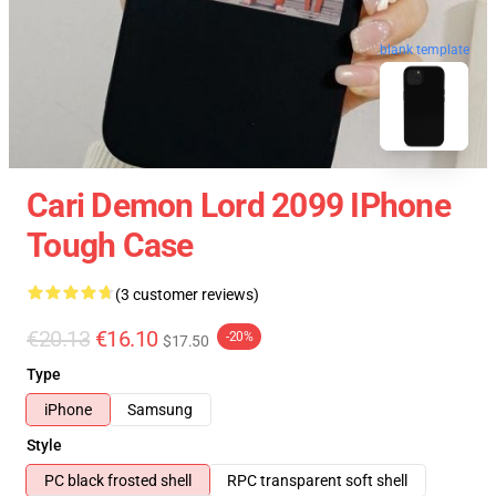
blank template
Cari Demon Lord 2099 IPhone
Tough Case
(3 customer reviews)
€20.13
€16.10
-20%
$17.50
Type
iPhone
Samsung
Style
PC black frosted shell
RPC transparent soft shell