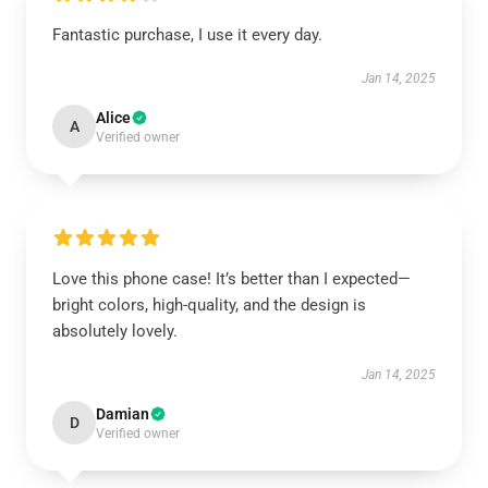
Fantastic purchase, I use it every day.
Jan 14, 2025
Alice
A
Verified owner
Love this phone case! It’s better than I expected—
bright colors, high-quality, and the design is
absolutely lovely.
Jan 14, 2025
Damian
D
Verified owner