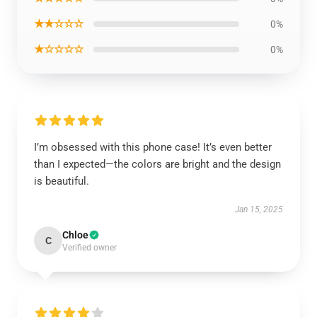
★★☆☆☆
0%
★☆☆☆☆
0%
I’m obsessed with this phone case! It’s even better
than I expected—the colors are bright and the design
is beautiful.
Jan 15, 2025
Chloe
C
Verified owner