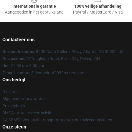
Internationale garantie
100% veilige afhandeling
Aangeboden in het gebruiksland
PayPal / MasterCard / Visa
Contacteer ons
Ons hoofdkantoor
8200 Cobb Galleria Pkwy, Atlanta, GA 30339, US
Ons pakhuis
62 Tonglinge Road, Beiliu City, Peking, CN
Uur
: 21.00 uur 5.00 uur
E-mail
: contact@demonlord2099merch.com
Ons bedrijf
Over ons
Algemene voorwaarden
Privacybeleid
DMCA - Auteursrechtbeleid
CA SB657: Wet op de transparantie van de toeleveringsketen
Onze steun