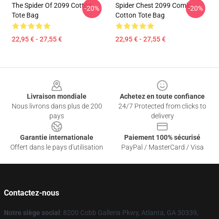
The Spider Of 2099 Cotton
Spider Chest 2099 Comic
-20%
-20%
Tote Bag
Cotton Tote Bag
22,95 € - 27,55 €
22,95 € - 27,55 €
Footer
Livraison mondiale
Achetez en toute confiance
Nous livrons dans plus de 200
24/7 Protected from clicks to
pays
delivery
Garantie internationale
Paiement 100% sécurisé
Offert dans le pays d'utilisation
PayPal / MasterCard / Visa
Contactez-nous
Notre siège social
: 8200 Cobb Galleria Pkwy, Atlanta, GA 30339,