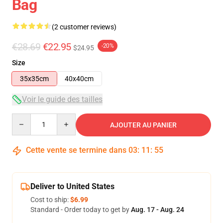
Bag
(2 customer reviews)
€28.69
€22.95
-20%
$24.95
Size
35x35cm
40x40cm
Voir le guide des tailles
Quantity
AJOUTER AU PANIER
Cette vente se termine dans
03
:
11
:
54
Deliver to United States
Cost to ship:
$6.99
Standard - Order today to get by
Aug. 17 - Aug. 24