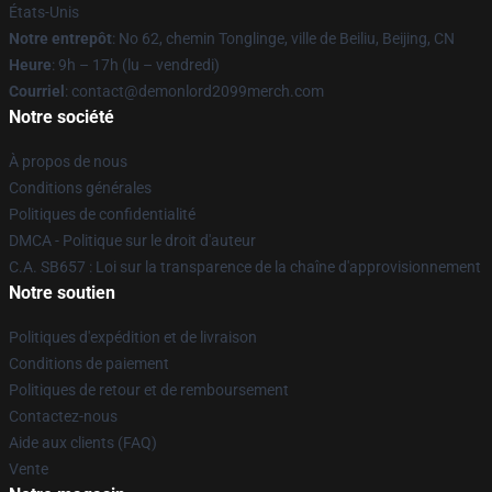
États-Unis
Notre entrepôt
: No 62, chemin Tonglinge, ville de Beiliu, Beijing, CN
Heure
: 9h – 17h (lu – vendredi)
Courriel
: contact@demonlord2099merch.com
Notre société
À propos de nous
Conditions générales
Politiques de confidentialité
DMCA - Politique sur le droit d'auteur
C.A. SB657 : Loi sur la transparence de la chaîne d'approvisionnement
Notre soutien
Politiques d'expédition et de livraison
Conditions de paiement
Politiques de retour et de remboursement
Contactez-nous
Aide aux clients (FAQ)
Vente