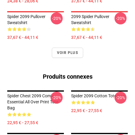
24,38 € - 28,06 €
37,67 € - 44,11 €
Spider 2099 Pullover
2099 Spider Pullover
-20%
-20%
Sweatshirt
Sweatshirt
37,67 € - 44,11 €
37,67 € - 44,11 €
VOIR PLUS
Produits connexes
Spider Chest 2099 Comic
Spider 2099 Cotton Tote Bag
-20%
-20%
Essential All Over Print Tote
Bag
22,95 € - 27,55 €
22,95 € - 27,55 €