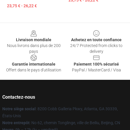
23,75 € - 26,22 €
23,75 € - 26,22 €
Footer
Livraison mondiale
Achetez en toute confiance
Nous livrons dans plus de 200
24/7 Protected from clicks to
pays
delivery
Garantie internationale
Paiement 100% sécurisé
Offert dans le pays d'utilisation
PayPal / MasterCard / Visa
Contactez-nous
Notre siège social
: 8200 Cobb Galleria Pkwy, Atlanta, GA 30339,
États-Unis
Notre entrepôt
: No 62, chemin Tonglinge, ville de Beiliu, Beijing, CN
Heure
: 9h – 17h (lu – vendredi)