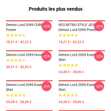
Produits les plus vendus
Demon Lord 2099 CURRY
90'S RETRO STYLE JESSICA
-20%
-20%
Poster
Demon Lord 2099 Poster
18,21 € - 42,22 €
18,21 € - 42,22 €
Demon Lord 2099 Hoodie
Demon Lord 2099 Essential T-
-20%
-20%
Shirt
39,51 € - 45,95 €
24,38 € - 28,06 €
Demon Lord 2099 Essential T-
Demon Lord 2099 Essential T-
-20%
-20%
Shirt
Shirt
24,38 € - 28,06 €
24,38 € - 28,06 €