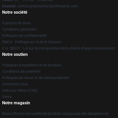
Courriel
: contact@demonlord2099merch.com
Notre société
À propos de nous
Conditions générales
Politiques de confidentialité
DMCA - Politique sur le droit d'auteur
C.A. SB657 : Loi sur la transparence de la chaîne d'approvisionnement
Notre soutien
Politiques d'expédition et de livraison
Conditions de paiement
Politiques de retour et de remboursement
Contactez-nous
Aide aux clients (FAQ)
Vente
Notre magasin
Nous offrons une variété de produits conçus par des designers de