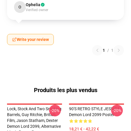
Ophelia
O
Verified owner
Write your review
1
/
1
Produits les plus vendus
Lock, Stock And Two Smoking
90'S RETRO STYLE JESSICA
-20%
-20%
Barrels, Guy Ritchie, British
Demon Lord 2099 Poster
Film, Jason Statham, Dexter
Demon Lord 2099, Alternative
18,21 € - 42,22 €