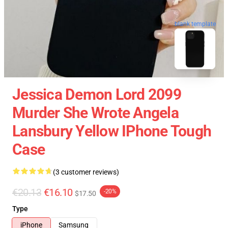
blank template
Jessica Demon Lord 2099
Murder She Wrote Angela
Lansbury Yellow IPhone Tough
Case
(3 customer reviews)
€20.13
€16.10
-20%
$17.50
Type
iPhone
Samsung