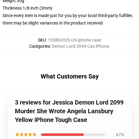
Weight 30g
Thickness 1/8 inch (3mm)
Since every item is made just for you by your local third-party fulfiller,
there may be slight variances in the product received
SKU
:
155804326-US-iphone-case
Catégories
:
Demon Lord 2099 Cas iPhone
,
What Customers Say
3 reviews for Jessica Demon Lord 2099
Murder She Wrote Angela Lansbury
Yellow iPhone Tough Case
★★★★★
67%