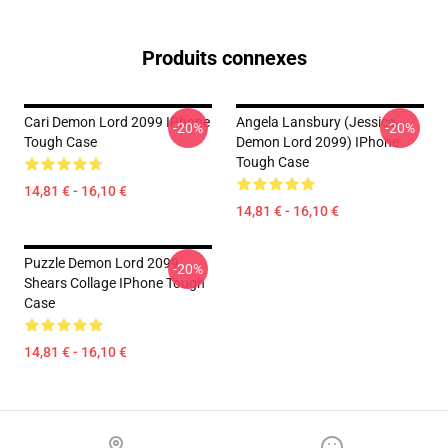
Produits connexes
Cari Demon Lord 2099 IPhone
Angela Lansbury (Jessica
-20%
-20%
Tough Case
Demon Lord 2099) IPhone
Tough Case
14,81 € - 16,10 €
14,81 € - 16,10 €
Puzzle Demon Lord 2099
-20%
Shears Collage IPhone Tough
Case
14,81 € - 16,10 €
Footer