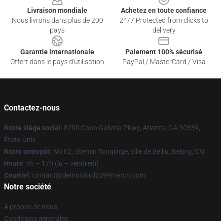
Livraison mondiale
Achetez en toute confiance
Nous livrons dans plus de 200
24/7 Protected from clicks to
pays
delivery
Garantie internationale
Paiement 100% sécurisé
Offert dans le pays d'utilisation
PayPal / MasterCard / Visa
Contactez-nous
Notre siège social
: 8200 Cobb Galleria Pkwy, Atlanta, GA 30339,
États-Unis
Notre entrepôt
: No 62, chemin Tonglinge, ville de Beiliu, Beijing, CN
Heure
: 9h – 17h (lu – vendredi)
Courriel
: contact@demonlord2099merch.com
Notre société
À propos de nous
Conditions générales