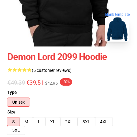
blank template
Demon Lord 2099 Hoodie
(5 customer reviews)
€49.39
€39.51
-20%
$42.95
Type
Unisex
Size
S
M
L
XL
2XL
3XL
4XL
5XL