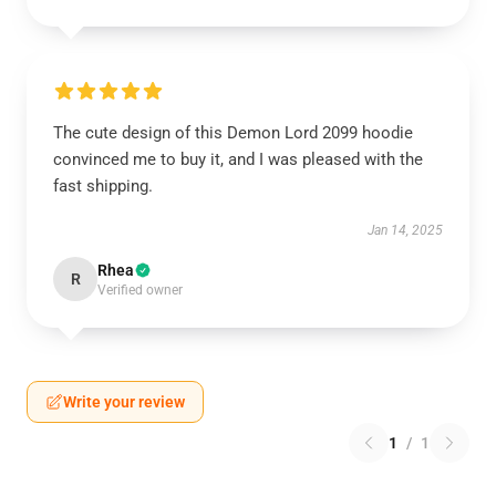
The cute design of this Demon Lord 2099 hoodie
convinced me to buy it, and I was pleased with the
fast shipping.
Jan 14, 2025
Rhea
R
Verified owner
Write your review
1
/
1