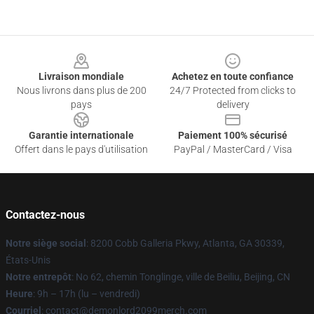
Footer
Livraison mondiale
Achetez en toute confiance
Nous livrons dans plus de 200
24/7 Protected from clicks to
pays
delivery
Garantie internationale
Paiement 100% sécurisé
Offert dans le pays d'utilisation
PayPal / MasterCard / Visa
Contactez-nous
Notre siège social
: 8200 Cobb Galleria Pkwy, Atlanta, GA 30339,
États-Unis
Notre entrepôt
: No 62, chemin Tonglinge, ville de Beiliu, Beijing, CN
Heure
: 9h – 17h (lu – vendredi)
Courriel
: contact@demonlord2099merch.com