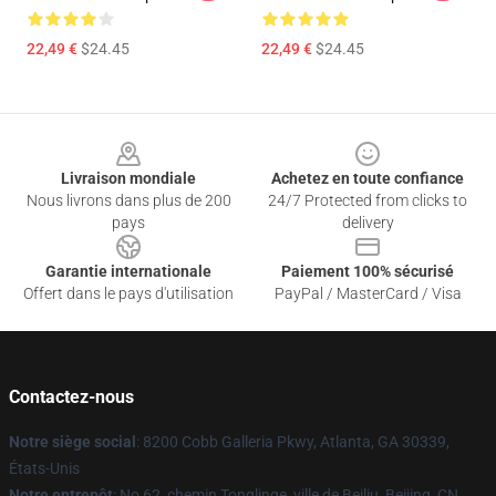
22,49 €
$24.45
22,49 €
$24.45
Footer
Livraison mondiale
Achetez en toute confiance
Nous livrons dans plus de 200
24/7 Protected from clicks to
pays
delivery
Garantie internationale
Paiement 100% sécurisé
Offert dans le pays d'utilisation
PayPal / MasterCard / Visa
Contactez-nous
Notre siège social
: 8200 Cobb Galleria Pkwy, Atlanta, GA 30339,
États-Unis
Notre entrepôt
: No 62, chemin Tonglinge, ville de Beiliu, Beijing, CN