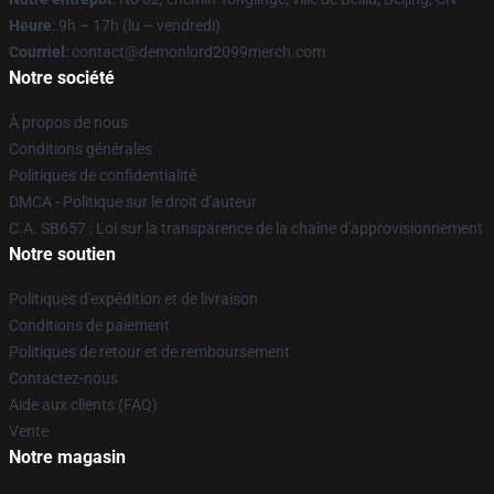
Heure
: 9h – 17h (lu – vendredi)
Courriel
: contact@demonlord2099merch.com
Notre société
À propos de nous
Conditions générales
Politiques de confidentialité
DMCA - Politique sur le droit d'auteur
C.A. SB657 : Loi sur la transparence de la chaîne d'approvisionnement
Notre soutien
Politiques d'expédition et de livraison
Conditions de paiement
Politiques de retour et de remboursement
Contactez-nous
Aide aux clients (FAQ)
Vente
Notre magasin