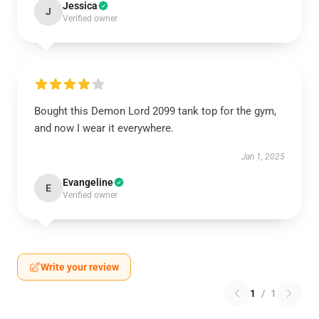
Jessica
J
Verified owner
Bought this Demon Lord 2099 tank top for the gym,
and now I wear it everywhere.
Jan 1, 2025
Evangeline
E
Verified owner
Write your review
1
/
1