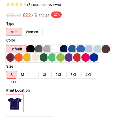
(3 customer reviews)
€28.12
€22.49
-20%
$24.45
Type
Men
Women
Color
Default
Size
S
M
L
XL
2XL
3XL
4XL
5XL
Print Location